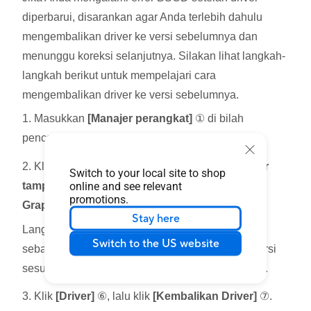
diperbarui, disarankan agar Anda terlebih dahulu
mengembalikan driver ke versi sebelumnya dan
menunggu koreksi selanjutnya. Silakan lihat langkah-
langkah berikut untuk mempelajari cara
mengembalikan driver ke versi sebelumnya.
1. Masukkan
[Manajer perangkat]
① di bilah
pencarian Windows, lalu klik
[Buka]
②.
2. Klik panah di sebelah jenis perangkat
[Adaptor
Switch to your local site to shop
online and see relevant
tampilan]
③, lalu klik kanan pada
[Intel (R) UHD
promotions.
Graphics 770]
④ dan klik
[Properti]
⑤.
Stay here
Langkah ini menggunakan driver kartu grafis Intel
Switch to the US website
sebagai contoh. Sebenarnya, silakan pulihkan versi
sesuai dengan kesalahan driver yang Anda temui.
3. Klik
[Driver]
⑥, lalu klik
[Kembalikan Driver]
⑦.