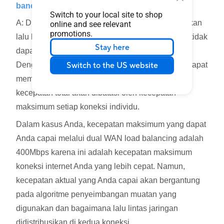
bandwidth 500Mbps.
Switch to your local site to shop
A: Dual WAN load balancing dapat mendistribusikan
online and see relevant
promotions.
lalu lintas jaringan ke dua koneksi internet, tetapi tidak
Stay here
dapat menggabungkan bandwidth koneksi ini.
Switch to the US website
Dengan kata lain, setiap koneksi individu hanya dapat
memberikan kecepatan maksimumnya, sehingga
kecepatan total akan dibatasi oleh kecepatan
maksimum setiap koneksi individu.
Dalam kasus Anda, kecepatan maksimum yang dapat
Anda capai melalui dual WAN load balancing adalah
400Mbps karena ini adalah kecepatan maksimum
koneksi internet Anda yang lebih cepat. Namun,
kecepatan aktual yang Anda capai akan bergantung
pada algoritme penyeimbangan muatan yang
digunakan dan bagaimana lalu lintas jaringan
didistribusikan di kedua koneksi.