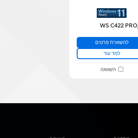
WS C422 PRO
להשארת פרטים
למד עוד
השוואה