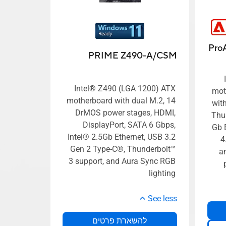
Pro
PRIME Z490-A/CSM
Intel® Z490 (LGA 1200) ATX
moth
motherboard with dual M.2, 14
wit
DrMOS power stages, HDMI,
Thu
DisplayPort, SATA 6 Gbps,
Gb E
Intel® 2.5Gb Ethernet, USB 3.2
4
Gen 2 Type-C®, Thunderbolt™
a
3 support, and Aura Sync RGB
lighting
See less
להשארת פרטים