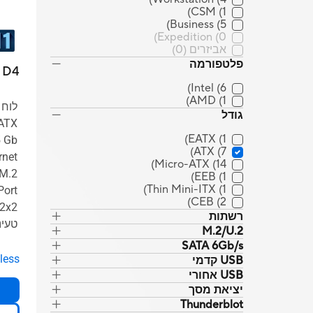
CSM
(1)
Business
(5)
Expedition
(0)
אביזרים
(0)
פלטפורמה
 D4
Intel
(6)
AMD
(1)
גודל
EATX
(1)
ATX
(7)
Micro-ATX
(14)
EEB
(1)
Thin Mini-ITX
(1)
CEB
(2)
רשתות
טעינ
M.2/U.2
SATA 6Gb/s
less
USB קדמי
USB אחורי
יציאת מסך
Thunderblot