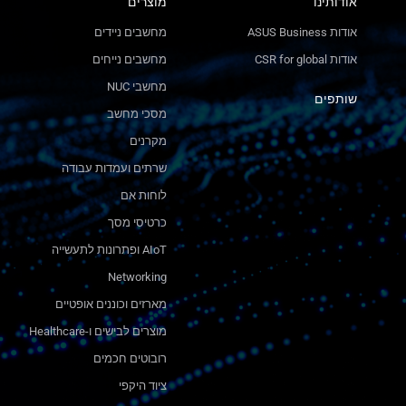
אודותינו
מוצרים
אודות ASUS Business
מחשבים ניידים
אודות CSR for global
מחשבים נייחים
מחשבי NUC
שותפים
מסכי מחשב
מקרנים
שרתים ועמדות עבודה
לוחות אם
כרטיסי מסך
AIoT ופתרונות לתעשייה
Networking
מארזים וכוננים אופטיים
מוצרים לבישים ו-Healthcare
רובוטים חכמים
ציוד היקפי