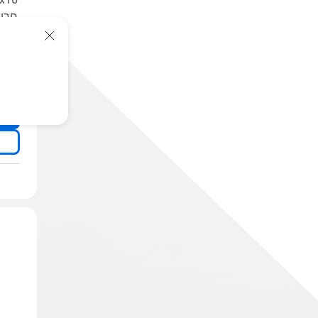
ress
less