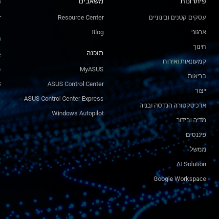
פיתרונות
משאבים
ת
עסקים קטנים ובינוניים
Resource Center
r
ארגוני
Blog
ת
חינוך
תוכנה
e
קמעונאות ואירוח
)
MyASUS
בריאות
S
ASUS Control Center
ייצור
ASUS Control Center Express
ארכיטקטורה הנדסה ובניה
Windows Autopilot
מדיה ובידור
פיננסים
ממשל
AI Solution
Google Workspace