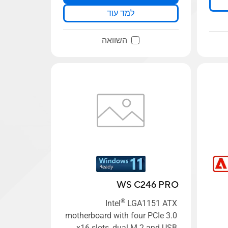
למד עוד
השוואה
WS C246 PRO
®
Intel
LGA1151 ATX
motherboard with four PCIe 3.0
x16 slots, dual M.2 and USB