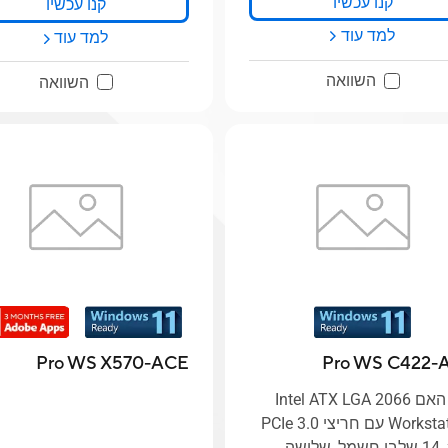
קנו עכשיו
קנו עכשיו
למד עוד
למד עוד
השוואה
השוואה
Pro WS X570-ACE
Pro WS C422-
לוח האם Intel ATX LGA 2066
Workstation עם חריצי PCIe 3.0
x16, ‏14 שלבי חשמל, שלושה