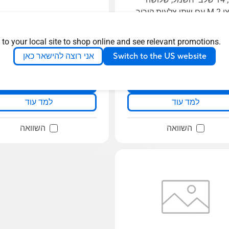
חריצי M.2 עם שתי צלעות קירור
ל-M.2, שני חריצי U.2, שני Intel
LAN, תמיכה בזיכרון DDR4 ECC ו-
 to your local site to shop online and see relevant promotions.
ASUS Control Center Exp
Switch to the US website
אני רוצה להישאר כאן
See less
See 
להשארת פרטים
להשארת פרטים
למד עוד
למד עוד
השוואה
השוואה