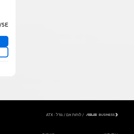
/SE
/
לוחות אם
/
גודל - ATX