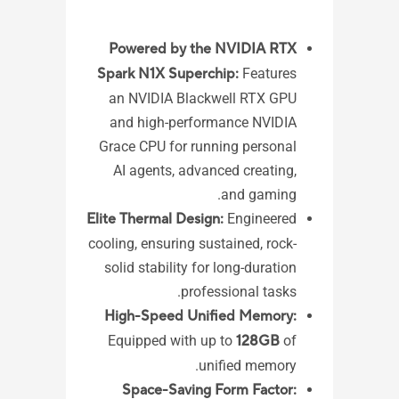
Powered by the NVIDIA RTX
Spark N1X Superchip:
Features
an NVIDIA Blackwell RTX GPU
ome
and high-performance NVIDIA
3 /
Grace CPU for running personal
 10
AI agents, advanced creating,
ors
and gaming.​
ics
Elite Thermal Design:
Engineered
 X
cooling, ensuring sustained, rock-
2TB
solid stability for long-duration
5.2
professional tasks.
-C
High-Speed Unified Memory:
lt)
Equipped with up to
128GB
of
4 x USB 3.2 Gen 2x2 Type-A
unified memory.
1 x USB 2.0 Type-A
Space-Saving Form Factor: