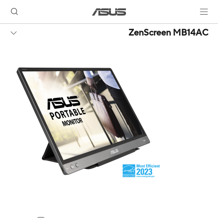
ZenScreen MB14AC