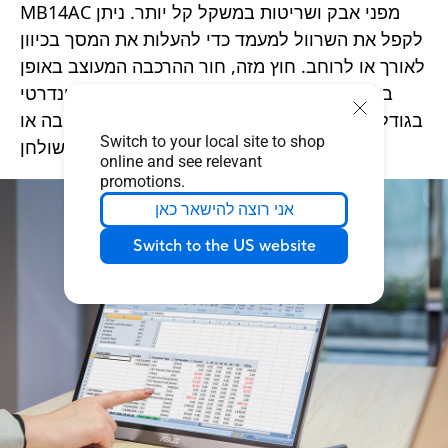
MB14AC מפני אבק ושריטות במשקל קל יותר. ניתן
לקפל את השרוול למעמד כדי להעלות את המסך בכיוון
לאורך או לרוחב. חוץ מזה, חור ההרכבה המעוצב באופן
בלעדי בכיסוי האחורי, התומך בחוט בורג סטנדרטי
בגודל 1/4 אינץ ', מאפשר לך להרכיב בקלות חצובה או
Switch to your local site to shop
מערכת הרכבה לשולחן.
online and see relevant
promotions.
אני רוצה להישאר כאן
Switch to the US website