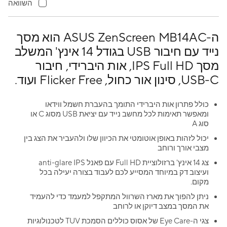
השוואה
ה-ASUS ZenScreen MB14AC הוא מסך
נייד עם חיבור USB בגודל 14 אינץ' המשלב
מסך IPS Full HD, אות היברידי, חיבור
USB-C, סינון אור כחול, Flicker Free ועוד.
כולל פתרון אות היברידי התומך בהעברת חשמל ווידאו
ומאפשר תאימות לכל מחשב נייד עם יציאת USB מסוג C או
סוג A
יכול לזהות באופן אוטומטי את הכיוון שלו ולהעביר את הצג בין
מצבי אורך ורוחב
צג 14 אינץ' ברזולוציית Full HD עם פאנל anti-glare IPS
ועיצוב דק במיוחד המסייע לכם לעבוד בצורה יעילה בכל
מקום.
ניתן להפוך את מארז השרוול המתקפל למעמד כדי להעמיד
את המסך במצב דיוקן או לרוחב
צגי ה-Eye Care של אסוס כוללים הסמכת TUV לטכנולוגיות