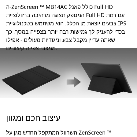
ה-ZenScreen ™ MB14AC כולל פאנל Full HD
המספק תצוגה מרהיבה ברזולוציית Full HD עם רמת
צבעים יוצאת מן הכלל. הוא משתמש בטכנולוגיית IPS
בכדי להעניק לך גמישות רבה יותר בצפייה במסך, כך
שאתה עדיין מקבל צבע וניגודיות מעולים - אפילו
ממצבי צפייה קיצוניים.
עיצוב חכם ומגוון
השרוול המתקפל החדש מגן על ZenScreen ™