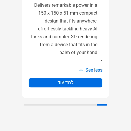
1 x 2.5G LAN port
Delivers remarkable power in a
1 x DP 1.4
150 x 150 x 51 mm compact
EC
design that fits anywhere,
de)
effortlessly tackling heavy AI
ic
tasks and complex 3D rendering
ut)
from a device that fits in the
1 x Kensington Lock Slot
palm of your hand
1 x DC in
e less
See less
למד עוד