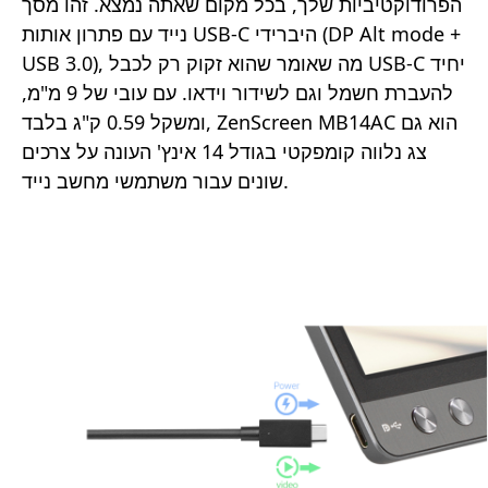
הפרודוקטיביות שלך, בכל מקום שאתה נמצא. זהו מסך
נייד עם פתרון אותות USB-C היברידי (DP Alt mode +
USB 3.0), מה שאומר שהוא זקוק רק לכבל USB-C יחיד
להעברת חשמל וגם לשידור וידאו. עם עובי של 9 מ"מ,
ומשקל 0.59 ק"ג בלבד, ZenScreen MB14AC הוא גם
צג נלווה קומפקטי בגודל 14 אינץ' העונה על צרכים
שונים עבור משתמשי מחשב נייד.