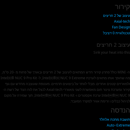
קירור
עיצוב של 2 חריצים
Axial-tech
Fan Design
טכנולוגיית 0 דציבל
עיצוב 2 חריצים
Sink your heat into this
ה- MINI כולל פתרון קירור חדש המתאים לעיצוב של 2 חריצים ובאורך של פחות מ -20 ס"מ,
מה שהופך אותו מתאים לערכת Intel￼®￼ NUC 9 Extreme, ל- Intel￼® NUC 9 Pro Kit
ולמארזים קטנים אחרים. מבלי לוותר על ביצועים תרמיים. מעטפת שעוצבה מחדש עם גוף
קירור ומערכת צינור חום מאפשרת לשני מאווררי Axial-tech לנצל את לוח הצד של רשת ה-
Intel￼®￼ NUC 9 ערכת אקסטרים ו- Intel￼®￼ NUC 9 Pro Kit, תוך שמירה על מקום
לניהול כבלים ו זרימת אוויר למקרר המעבד.
הנדסה
תושבת מתכת אלחלד
Auto−Extreme