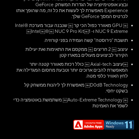
ובצע אופטימיזציה של הגדרות המשחק. GeForce
Experience מאפשרת לך לעשות את כל זה, מה שהופך אותו
לכרטיס המסך GeForce שלך.
￼ GPU מאוורר כפול הכי קר ￼ שנבנה עבור מערכת Intel®
NUC 9 Extreme ו- Intel￼®￼ NUC 9 Pro Kit￼1￼
תושבת "נירוסטה" קשה ועמידה בפני קורוזיה.
עיצוב ￼ 2 חריצים ￼ ממקסם את התאימות ואת יעילות
הקירור לביצועים מעולים במארז קטן
￼עיצוב Axial-tech ￼ כולל רכזת מאוורר קטנה יותר
המאפשרת להבים ארוכים יותר וטבעת מחסום המגדילה את
לחץ האוויר כלפי מטה.
D0dB Technology￼ מאפשרת לך ליהנות ממשחק קל
בשקט יחסי.
￼ Auto-Extreme Technology￼ משתמשת באוטומציה כדי
לשפר את האמינות