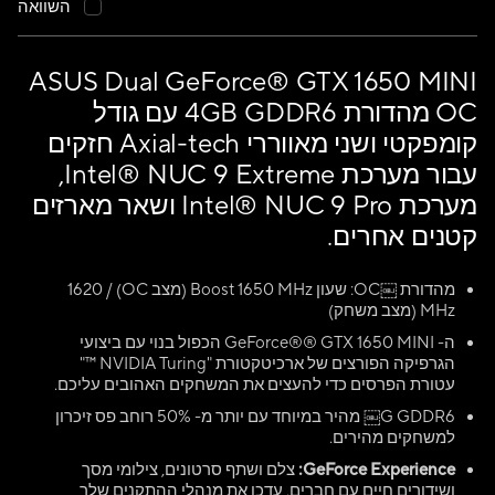
השוואה
ASUS Dual GeForce® GTX 1650 MINI
OC מהדורת 4GB GDDR6 עם גודל
קומפקטי ושני מאווררי Axial-tech חזקים
עבור מערכת Intel® NUC 9 Extreme,
מערכת Intel® NUC 9 Pro ושאר מארזים
קטנים אחרים.
מהדורת ￼OC: שעון Boost 1650 MHz (מצב OC) / 1620
MHz (מצב משחק)
ה- GeForce®® GTX 1650 MINI הכפול בנוי עם ביצועי
הגרפיקה הפורצים של ארכיטקטורת "NVIDIA Turing ™"
עטורת הפרסים כדי להעצים את המשחקים האהובים עליכם.
G GDDR6￼ מהיר במיוחד עם יותר מ- 50% רוחב פס זיכרון
למשחקים מהירים.
GeForce Experience:
צלם ושתף סרטונים, צילומי מסך
ושידורים חיים עם חברים. עדכן את מנהלי ההתקנים שלך