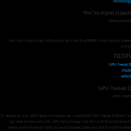
Technology
תושבת מתכת אל חלד
Steel yourself
תושבת ההתקנה של ה- Dual MINI הוגדל עם נירוסטה 304 קשיחה ועמידה יותר בפני
קורוזיה.
תוכנה
GPU Tweak II
XSplit
wtfast
GPU Tweak II
מעקב, וכוונון
כלי השירות ASUS GPU Tweak II מעביר את כוונון כרטיסי המסך לשלב הבא. זה מאפשר לך
לכוונן פרמטרים קריטיים, כולל תדרי שעון ליבה של GPU, תדר זיכרון והגדרות מתח, עם
אפשרות לפקח על הכל בזמן אמת באמצעות תצוגה על המסך הניתנת להתאמה אישית.