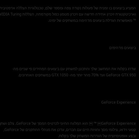
המציע ביצועים בו זמנית של פעולות נקודה צפה ומספר שלם, טכנולוגיית הצללה אדפטיבית
וארכיטקטורת זיכרון אחידה חדשה עם זיכרון מטמון כפול מקודמתה, הצללות ing
™ מאפשרות הגדלת ביצועים מדהימה במשחקים של ימינו.
ביצועים מדהימים
®
™
שדרג בקלות את המחשב שלך והתכונן למשחק עם ביצועים המהירים פי שניים מה-
GeForce GTX 950 ועד 70% מהר יותר מה- GTX 1050 במשחקים האחרונים.
GeForce Experience
GeForce Experience￼ ™ ￼ הוא המלווה החיוני לכרטיס המסך של GeForce. צל
קטעי וידאו, צילומי מסך וחוויות חיים עם חברים, עדכן את מנהלי ההתקנים של GeForce,
ובצע אופטימיזציה של הגדרות המשחק שלך בקלות.