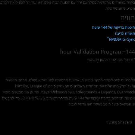
בקרת מאווררים מתקדמת כלולה גם יחד עם תכונות רבות נוספות שיעזרו לך להפיק את המרב
מכרטיס המסך שלך.
חוויה
תוכנית בדיקות של 144 שעות
תאורה עדינה
™
NVIDIA G−Sync
144−hour Validation Program
"נרחב" עשוי להיות לשון המעטה
כל כרטיס חייב לעמוד בתקני ביצועים ואמינות מחמירים לפני שהוא נשלח. מבחני ביצועים
ומצבי לחץ מתנהלים עם הכותרים האחרונים המצטיינים כמו Fortnite, League of
Legends, Overwatch ו- Battlegrounds של PlayerUnknown. כמו כן אנו מבצעים ניסויי
אמינות הכוללים בדיקת יציבות של 144 שעות וסדרת ריצות ביצוע של 3DMark כדי להבטיח
כי הכרטיס פועל היטב כאשר הוא נדחק לגבול.
Turing Shaders