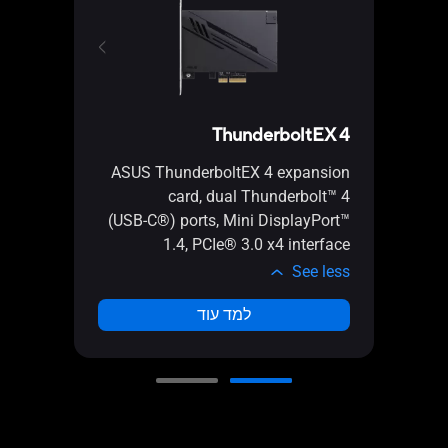
3-TR
ThunderboltEX 4
ASUS ThunderboltEX 4 expansion
card, dual Thunderbolt™ 4
(USB‑C®) ports, Mini DisplayPort™
1.4, PCIe® 3.0 x4 interface
ממשק e® 3.0 x4
e less
See less
למד עוד