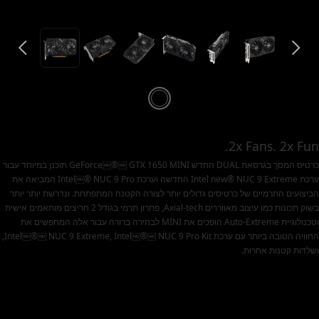
2x Fans. 2x Fun.
כרטיס המסך בגרסאת DUAL החדש GeForce￼®￼ GTX 1650 MINI תוכנן במיוחד עבור
ערכת Intel new® NUC 9 Extreme החדשה וערכת Intel￼® NUC 9 Pro המביאה את
הביצועים התרמיים של כרטיסים גדולים יותר לצורה הקטנה המתפתחת. ונדרשת יותר יותר
בשוק תכונות כמו עיצוב מאווררים Axial-tech, פתרון תרמי בגודל 2 חריצים מותאמים אישית
וטכנולוגיית Auto-Extreme הופכים את MINI לבחירה ברורה עבור אלה המחפשים את
החוויה הטובה ביותר עם ערכת Intel￼®￼ NUC 9 Extreme, Intel￼®￼ NUC 9 Pro Kit,
ושלדות קטנות אחרות.