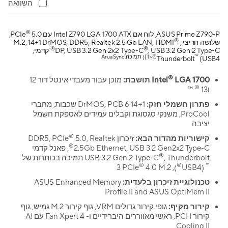
השוואה
®
ASUS Prime Z790-P, לוח אם Intel Z790 LGA 1700 ATX עם PCIe
5.0,
®
שלושה חריצי M.2, 14+1 DrMOS, DDR5, Realtek 2.5 Gb LAN, HDMI
,
®
®
, USB 3.2 Gen 2 Type-C
DP, USB 3.2 Gen 2x2 Type-C
קדמי,
™
®<1 }) תמיכה, Arua Sync
Thunderbolt
(USB4
®
LGA 1700 תושבת:
Intel
מוכן עבור מעבדי אינטל דור 12
®
ו13
™
פתרון חשמלי חזק:
14+1 DrMOS, PCB 6 שכבות, מחברי
ProCool, משנקי סגסוגת וקבלים עמידים לאספקת חשמל
יציבה
®
קישוריות מהדור הבא:
זיכרון DDR5, PCIe
5.0, Realtek
®
2.5Gb Ethernet, USB 3.2 Gen2x2 Type-C
, פאנל קדמי
®
, Thunderbolt תמיכה בכותרות של
USB 3.2 Gen 2 Type-C
®
®
™
4.0 M.2
), 3 PCIe
(USB4
טכנולוגיית זיכרון בלעדית:
ASUS Enhanced Memory
Profile II and ASUS OptiMem II
קירור מקיף:
גופי קירור גדולים VRM, גוף קירור M.2 גמיש, גוף
קירור PCH, ראשי מאווררים היברידיים ו- Fan Xpert 4 עם AI
Cooling II