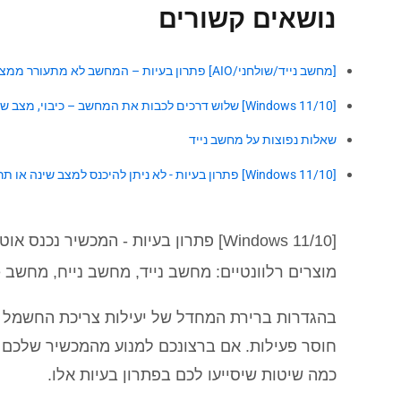
נושאים קשורים
[מחשב נייד/שולחני/AIO] פתרון בעיות – המחשב לא מתעורר ממצב שינה או ממצב תרדמה
[Windows 11/10] שלוש דרכים לכבות את המחשב – כיבוי, מצב שינה, מצב תרדמה
שאלות נפוצות על מחשב נייד
[Windows 11/10] פתרון בעיות - לא ניתן להיכנס למצב שינה או תרדמה
[Windows 11/10] פתרון בעיות - המכשיר נכנס אוטומטית למצב שינה או תרדמה
מוצרים רלוונטיים: מחשב נייד, מחשב נייח, מחשב All-in-One, מחשב כף יד לגיימינג, לוח אם, כרטיס גרפי, תצוגות LCD, MiniPC
חוסר פעילות. אם ברצונכם למנוע מהמכשיר שלכם ל
כמה שיטות שיסייעו לכם בפתרון בעיות אלו.