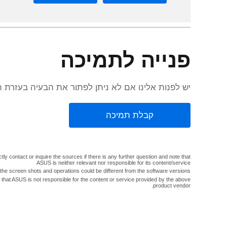
פנייה לתמיכה
יש לפנות אלינו אם לא ניתן לפתור את הבעיה בעזרת 
קבלת תמיכה
ly contact or inquire the sources if there is any further question and note that
ASUS is neither relevant nor responsible for its content/service
 the screen shots and operations could be different from the software versions.
 that ASUS is not responsible for the content or service provided by the above
product vendor.