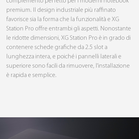
complemento perfetto per i moderni notebook
premium. Il design industriale più raffinato
favorisce sia la forma che la funzionalità e XG
Station Pro offre entrambi gli aspetti. Nonostante
le ridotte dimensioni, XG Station Pro è in grado di
contenere schede grafiche da 2.5 slot a
lunghezza intera, e poiché i pannelli laterali e
superiore sono facili da rimuovere, l'installazione
è rapida e semplice.