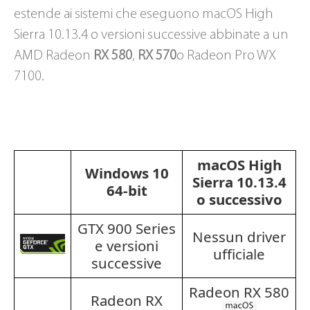
estende ai sistemi che eseguono macOS High
Sierra 10.13.4 o versioni successive abbinate a un
AMD Radeon
RX 580
,
RX 570
o Radeon Pro WX
7100.
macOS High
Windows 10
Sierra 10.13.4
64-bit
o successivo
GTX 900 Series
Nessun driver
e versioni
ufficiale
successive
Radeon RX 580
Radeon RX