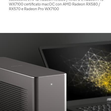
WX7100 certificato macOC con AMD Radeon RX580 /
RX570 e Radeon Pro WX7100