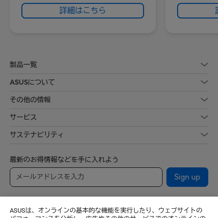
額縁ディスプレイ
詳細はこちら
クス (CP
スマートジェスチャー付きタッ
メモリ : 
チパッドは従来から30％拡大
ストレージ 
顔認識機能付きフルHD IRカメラ
インチ : 
機EL)
製品一覧
薄型軽量
ASUSについて
1.28kg
その他の情報
大容量バ
間は最大約
サービス
サステナビリティ
最新のお得情報などを手に入れよう
Sign up
ASUSは、オンラインの基本的な機能を実行したり、ウェブサイトの