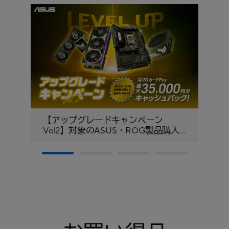
【アップグレードキャンペーン
絶
Vol2】対象のASUS・ROG製品購入
ン
で、QUOカードPay最大35,000円分
キャッシュバック！