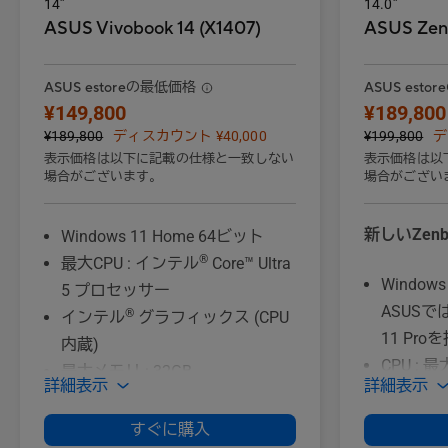
14”
14.0”
ASUS Vivobook 14 (X1407)
ASUS Zen
ASUS estoreの最低価格
ASUS est
¥149,800
¥189,800
¥189,800
ディスカウント ¥40,000
¥199,800
デ
表示価格は以下に記載の仕様と一致しない
表示価格は以
場合がございます。
場合がござい
新しいZenbo
Windows 11 Home 64ビット
®
最大CPU : インテル
Core™ Ultra
Windows
5 プロセッサー
ASUSで
®
インテル
グラフィックス (CPU
11 Pr
内蔵)
CPU : 
最大メモリ : 32GB
詳細表示
詳細表示
9 プロセ
ストレージ : 最大512GB
シリーズ
14型 16:10 フルHD IPS 60HZ 狭
すぐに購入
GPU : 