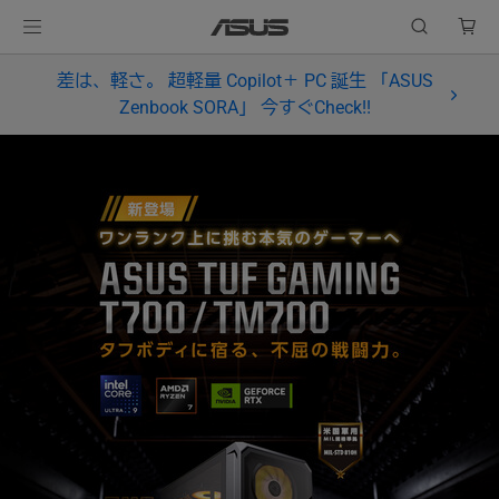
差は、軽さ。 超軽量 Copilot＋ PC 誕生 「ASUS
Zenbook SORA」 今すぐCheck!!