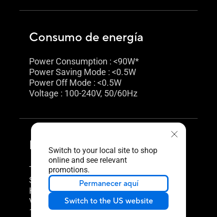
Consumo de energía
Power Consumption : <90W*
Power Saving Mode : <0.5W
Power Off Mode : <0.5W
Voltage : 100-240V, 50/60Hz
Diseño mecánico
Switch to your local site to shop
online and see relevant
Tilt : Yes (+20° ~ -3°)
promotions.
Swivel : Yes (+60° ~ -60°)
Permanecer aquí
Height Adjustment : 0~140mm
VESA Wall Mounting :
Switch to the US website
100x100mm