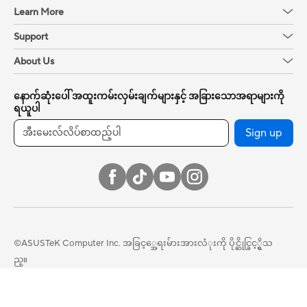
Learn More
Support
About Us
နောက်ဆုံးပေါ် အထူးကမ်းလှမ်းချက်များနှင့် အခြားသောအရာများကို
ရယူပါ
Sign up
©ASUSTeK Computer Inc. အခြင့္အေရးမ်ားအားလံုးကို ပိုင္ဆိုင္ခြင့္ရွိသ
ည္။
အသံုးျပဳစည္းကမ္းမ်ား သတိေပးခ်က္
Privacy Policy