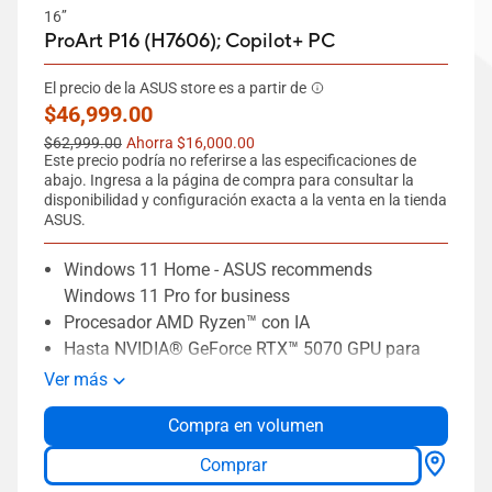
16’’
ProArt P16 (H7606);
Copilot+ PC
El precio de la ASUS store es a partir de
New price
$46,999.00
Old price
$62,999.00
Ahorra $16,000.00
Este precio podría no referirse a las especificaciones de
abajo. Ingresa a la página de compra para consultar la
disponibilidad y configuración exacta a la venta en la tienda
ASUS.
Windows 11 Home - ASUS recommends
Windows 11 Pro for business
Procesador AMD Ryzen™ con IA
Hasta NVIDIA® GeForce RTX™ 5070 GPU para
laptops
Ver más
Unidad de procesamiento neuronal dedicada
Compra en volumen
Pantalla OLED 4K de 16” en formato 16:10
Hasta 64 GB de memoria
Comprar
Hasta 2 TB de almacenamiento