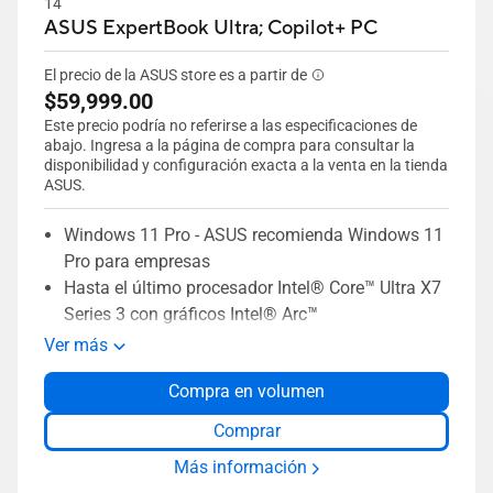
14"
ASUS ExpertBook Ultra;
Copilot+ PC
El precio de la ASUS store es a partir de
$59,999.00
Este precio podría no referirse a las especificaciones de
abajo. Ingresa a la página de compra para consultar la
disponibilidad y configuración exacta a la venta en la tienda
ASUS.
Windows 11 Pro - ASUS recomienda Windows 11
Pro para empresas
Hasta el último procesador Intel® Core™ Ultra X7
Series 3 con gráficos Intel® Arc™
Hasta 50 TOPS de rendimiento NPU
Ver más
Hasta pantalla OLED Tandem 3K de 14 pulgadas
Compra en volumen
con 1400 nits de brillo HDR
Diseño premium totalmente metálico, a partir de
Comprar
0.99 kg y 10.9 mm de grosor
Más información
Durabilidad 9H que aprovecha la tecnología