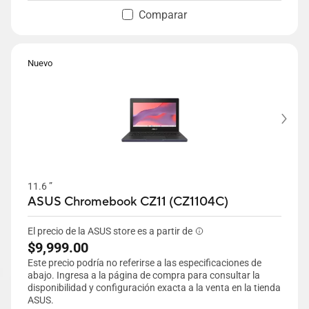
nanocéramica
Comparar
El sistema de refrigeración de doble ventilador
ASUS ExpertCool Pro ofrece hasta 50 W de
rendimiento TDP
Nuevo
Seguridad de nivel empresarial compatible con
NIST SP 800-193
11.6 ”
ASUS Chromebook CZ11 (CZ1104C)
El precio de la ASUS store es a partir de
$9,999.00
Este precio podría no referirse a las especificaciones de
abajo. Ingresa a la página de compra para consultar la
disponibilidad y configuración exacta a la venta en la tienda
ASUS.