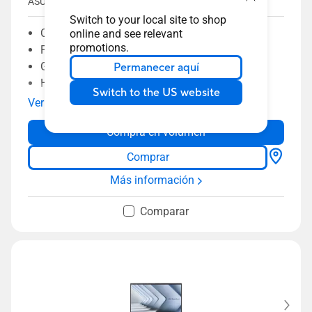
ASUS.
Switch to your local site to shop
ChromeOS
online and see relevant
promotions.
Procesador de la serie N de Intel®
Gráficos Intel® UHD
Permanecer aquí
Hasta 16 GB de memoria
Switch to the US website
128 GB de eMMC
Ver más
Fiabilidad de grado militar
Compra en volumen
Protección antimicrobiana ASUS
Cámara trasera de 13MP
Comprar
Más información
Comparar