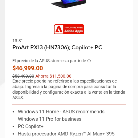
13.3”
ProArt PX13 (HN7306);
Copilot+ PC
El precio de la ASUS store es a partir de
New price
$46,999.00
Old price
$58,499.00
Ahorra $11,500.00
Este precio podría no referirse a las especificaciones de
abajo. Ingresa a la página de compra para consultar la
disponibilidad y configuración exacta a la venta en la tienda
ASUS.
Windows 11 Home - ASUS recommends
Windows 11 Pro for business
PC Copilot+
Hasta procesador AMD Ryzen™ AI Max+ 395