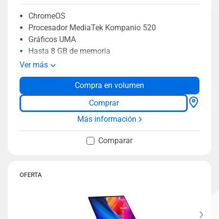
ChromeOS
Procesador MediaTek Kompanio 520
Gráficos UMA
Hasta 8 GB de memoria
128 GB eMMC
Ver más
Durabilidad de grado militar
Compra en volumen
ASUS Antimicrobial Guard
Cámara web HD
Comprar
Más información
Comparar
OFERTA