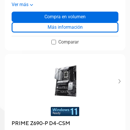
3.2 Gen 1 Type-C® frontal, Thunderbolt™ 4 e
Ver más
iluminación Aura Sync RGB
Compra en volumen
Más información
Comparar
PRIME Z690-P D4-CSM