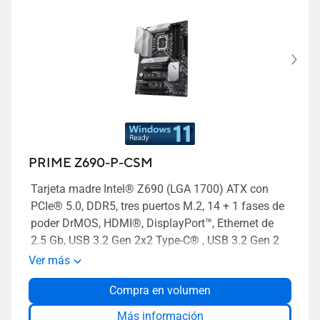
PRIME Z690-P-CSM
Tarjeta madre Intel® Z690 (LGA 1700) ATX con
PCIe® 5.0, DDR5, tres puertos M.2, 14 + 1 fases de
poder DrMOS, HDMI®, DisplayPort™, Ethernet de
2.5 Gb, USB 3.2 Gen 2x2 Type-C® , USB 3.2 Gen 2
Type-C® frontal, Thunderbolt™ 4 e iluminación
Ver más
Aura Sync RGB
Compra en volumen
Más información