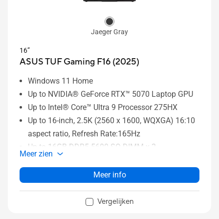
Jaeger Gray
16”
ASUS TUF Gaming F16 (2025)
Windows 11 Home
Up to NVIDIA® GeForce RTX™ 5070 Laptop GPU
Up to Intel® Core™ Ultra 9 Processor 275HX
Up to 16-inch, 2.5K (2560 x 1600, WQXGA) 16:10
aspect ratio, Refresh Rate:165Hz
Up to 16GB DDR5-5600 SO-DIMM x 2
Meer zien
Up to 2TB PCIe® 4.0 NVMe™ M.2 SSD
Meer info
Vergelijken