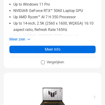
Up to Windows 11 Pro
NVIDIA® GeForce RTX™ 5060 Laptop GPU
Up AMD Ryzen™ AI 7 H 350 Processor
Up to 14-inch, 2.5K (2560 x 1600, WQXGA) 16:10
aspect ratio, Refresh Rate:165Hz
Up to 16GB*2 LPDDR5X 7500 on board
Meer zien
Up to 2TB PCIe® 4.0 NVMe™ M.2 SSD
Meer info
Vergelijken