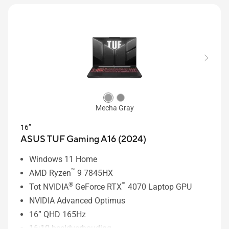
Mecha Gray
16”
ASUS TUF Gaming A16 (2024)
Windows 11 Home
™
AMD Ryzen
9 7845HX
®
™
Tot NVIDIA
GeForce RTX
4070 Laptop GPU
NVIDIA Advanced Optimus
16” QHD 165Hz
16:10 beeldverhouding