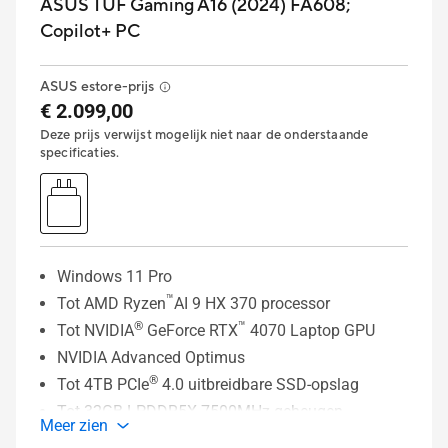
ASUS TUF Gaming A16 (2024) FA608;
Copilot+ PC
ASUS estore-prijs
€ 2.099,00
Deze prijs verwijst mogelijk niet naar de onderstaande
specificaties.
Windows 11 Pro
™
Tot AMD Ryzen
AI 9 HX 370 processor
®
™
Tot NVIDIA
GeForce RTX
4070 Laptop GPU
NVIDIA Advanced Optimus
®
Tot 4TB PCIe
4.0 uitbreidbare SSD-opslag
Tot 32GB LPDDR5X-7500MHz geheugen
Meer zien
16” QHD 165Hz