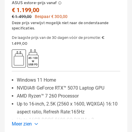
ASUS estore-prijs vanaf
€ 1.199,00
€ 1.499,00
Bespaar € 300,00
Deze prijs verwijst mogelijk niet naar de onderstaande
specificaties.
De laagste prijs van de 30 dagen vóór de promotie
:
€
1.499,00
Windows 11 Home
NVIDIA® GeForce RTX™ 5070 Laptop GPU
AMD Ryzen™ 7 260 Processor
Up to 16-inch, 2.5K (2560 x 1600, WQXGA) 16:10
aspect ratio, Refresh Rate:165Hz
Up to 16GB DDR5-5600 SO-DIMM x 2
Meer zien
Up to 2TB PCIe® 4.0 NVMe™ M.2 SSD