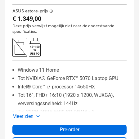
ASUS estore-prijs
€ 1.349,00
Deze prijs verwijst mogelijk niet naar de onderstaande
specificaties.
Windows 11 Home
Tot NVIDIA® GeForce RTX™ 5070 Laptop GPU
Intel® Core™ i7 processor 14650HX
Tot 16”, FHD+ 16:10 (1920 x 1200, WUXGA),
verversingssnelheid: 144Hz
Tot 32GB DDR5-5600 SO-DIMM x 2
Meer zien
Tot 1TB PCIe® 4.0 NVMe™ M.2 SSD
Pre-order