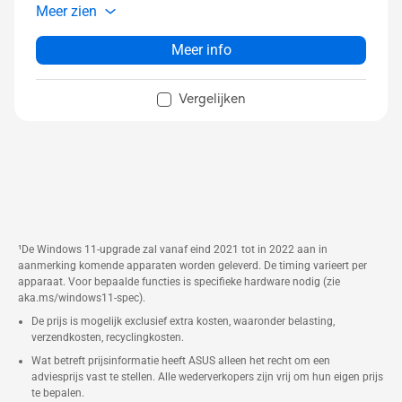
Meer zien
Dolby Atmos
Two-Way AI Noise Cancelation
Meer info
Vergelijken
¹De Windows 11-upgrade zal vanaf eind 2021 tot in 2022 aan in
aanmerking komende apparaten worden geleverd. De timing varieert per
apparaat. Voor bepaalde functies is specifieke hardware nodig (zie
aka.ms/windows11-spec).
De prijs is mogelijk exclusief extra kosten, waaronder belasting,
verzendkosten, recyclingkosten.
Wat betreft prijsinformatie heeft ASUS alleen het recht om een
adviesprijs vast te stellen. Alle wederverkopers zijn vrij om hun eigen prijs
te bepalen.