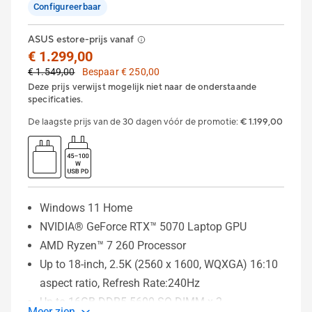
Configureerbaar
ASUS estore-prijs vanaf
€ 1.299,00
€ 1.549,00
Bespaar € 250,00
Deze prijs verwijst mogelijk niet naar de onderstaande
specificaties.
De laagste prijs van de 30 dagen vóór de promotie
:
€ 1.199,00
Windows 11 Home
NVIDIA® GeForce RTX™ 5070 Laptop GPU
AMD Ryzen™ 7 260 Processor
Up to 18-inch, 2.5K (2560 x 1600, WQXGA) 16:10
aspect ratio, Refresh Rate:240Hz
Up to 16GB DDR5-5600 SO-DIMM x 2
Meer zien