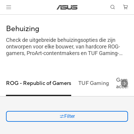
Behuizing
Check de uitgebreide behuizingsopties die zijn
ontworpen voor elke bouwer, van hardcore ROG-
gamers, ProArt-contentmakers en TUF Gaming-
fans tot ASUS Prime-liefhebbers, vaak aan te
passen met allerlei accessoires.
Gaming
ROG - Republic of Gamers
TUF Gaming
accesso
Filter