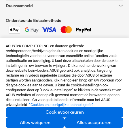
Duurzaamheid
Ondersteunde Betaalmethode
Krijg de laatste aanbiedingen en meer
ASUSTeK COMPUTER INC. en daaraan gelieerde
rechtspersonen/bedrijven gebruiken cookies en soortgelijke
Aanmelden
technologieën voor het uitvoeren van essentiële online functies zoals
authenticatie en beveiliging. U kunt deze uitschakelen door de cookie-
instellingen in uw browser te wijzigen. Dit kan echter de werking van
deze website beïnvloeden. ASUS gebruikt ook analytics, targeting,
reclame en in video's ingebedde cookies die door ASUS of externe
partijen worden aangeboden. Klik hier op een knop om uw voorkeur voor
dit type cookies aan te geven. U kunt de cookie-instellingen ook
configureren door op "Cookie-instellingen" te klikken in de voettekst van
Netherlands / Nederlands
ASUS-websites of door op elk gewenst moment de browser te openen
die u installeert. Ga voor gedetailleerde informatie naar het ASUS-
privacybeleid-
“Cookies en soortgelijke technologieën”
.
©ASUSTeK Computer Inc. All rights reserved.
Cookievoorkeuren
Terms of Use Notice
Privacy Policy
Cookievoorkeuren
Alles weigeren
Alles accepteren