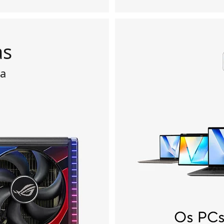
as
ia