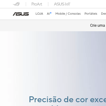
LOJA
AI
Mobile / Consolas
Portáteis
Des
Crie uma 
ProArt GoPro Edition
Sê o Herói da 