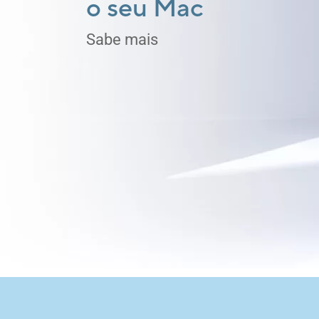
História
Os Copilot+ PCs são os PCs Windows mais rápidos e intel
Sabe mais