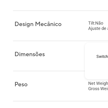
Design Mecânico
Tilt:Não
Ajuste de 
Dimensões
Phys. Dime
Switch
Box Dimens
Peso
Net Weight
Gross Weig