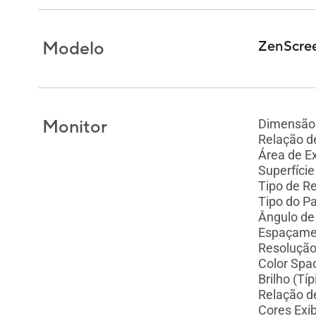
Modelo
ZenScre
Monitor
Dimensão 
Relação d
Área de E
Superfície
Tipo de R
Tipo do Pa
Ângulo de
Espaçamen
Resoluçã
Color Spac
Brilho (Tí
Relação de
Cores Exi