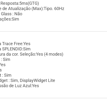
 Resposta:5ms(GTG)
e de Atualização (Max):Tipo. 60Hz
 Glass : Não
ações:Sim
a Trace Free:Yes
ia SPLENDID:Sim
ra da cor. Seleção:Yes (4 modes)
: Sim
 Yes
s
 : Sim
get : Sim, DisplayWidget Lite
ssão de Luz Azul:Yes