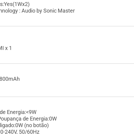
tes:Yes(1Wx2)
hnology : Audio by Sonic Master
I x 1
 7800mAh
de Energia:<9W
oupança de Energia:0W
igado:0W (no botão)
0-240V, 50/60Hz