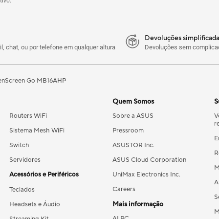
tivo.
Devoluções simplificada
l, chat, ou por telefone em qualquer altura
Devoluções sem complicaç
enScreen Go MB16AHP
Quem Somos
S
Routers WiFi
Sobre a ASUS
V
r
Sistema Mesh WiFi
Pressroom
E
Switch
ASUSTOR Inc.
R
Servidores
ASUS Cloud Corporation
M
Acessórios e Periféricos
UniMax Electronics Inc.
A
Careers
Teclados
S
Mais informação
Headsets e Áudio
M
AI PC