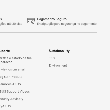
s
Pagamento Seguro
ões até 30 dias
Encriptação para segurança no pagamento
uporte
Sustainability
erifica o estado da tua
ESG
eparação
Environment
nvia-nos um email
egistar Produto
embros ASUS
SUS Support Videos
ecurity Advisory
yASUS