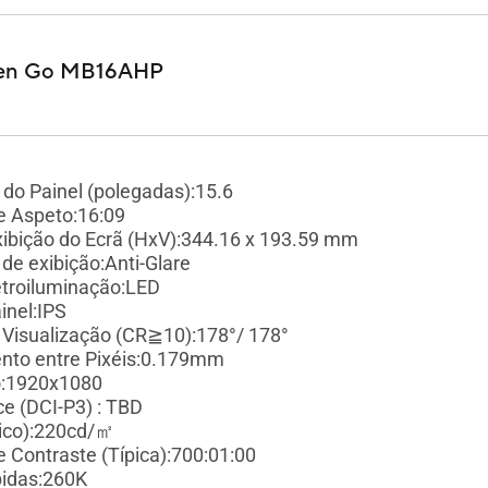
en Go MB16AHP
do Painel (polegadas):15.6
e Aspeto:16:09
xibição do Ecrã (HxV):344.16 x 193.59 mm
 de exibição:Anti-Glare
etroiluminação:LED
inel:IPS
 Visualização (CR≧10):178°/ 178°
to entre Pixéis:0.179mm
o:1920x1080
e (DCI-P3) : TBD
pico):220cd/㎡
 Contraste (Típica):700:01:00
bidas:260K