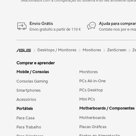
relacionados com a configuração do sistema e do teu ambiente opera
Envio Grátis
Ajuda para comprar
Envio gratuito a partir de 110 €
Contate-nos por e-mai
Desktops / Monitores
Monitores
ZenScreen
Z
Comprar e aprender
Mobile / Consolas
Monitores
PCs All-in-One
Consolas Gaming
PCs Desktop
Smartphones
Mini PCs
Acessórios
Motherboards / Componentes
Portáteis
Motherboards
Para Casa
Placas Gráficas
Para Trabalho