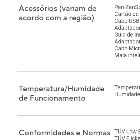
Acessórios (variam de
Pen ZenS
Cartão de
acordo com a região)
Cabo USB
Adaptador
Guia de In
Adaptador
Cabo Mic
Mala inte
Temperatura/Humidade
Temperat
Humidade
de Funcionamento
Conformidades e Normas
TÜV Low B
TÜV Flicke