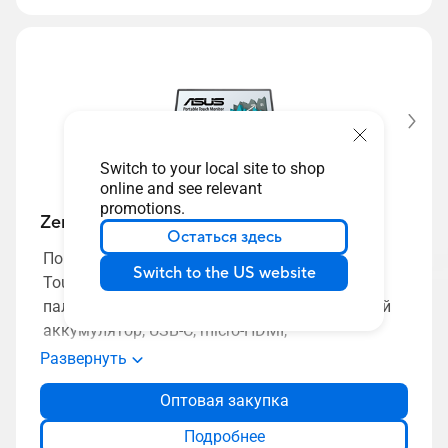
Switch to your local site to shop
online and see relevant
promotions.
ZenScreen Touch MB16AMT
Остаться здесь
Портативный USB-монитор ASUS ZenScreen
Switch to the US website
Touch MB16AMT: 15,6”, IPS, Full-HD, 10-
пальцевый сенсорный интерфейс, встроенный
аккумулятор, USB-C, micro-HDMI,
совместимость с ноутбуками, смартфонами,
Развернуть
игровыми консолями и камерами
Оптовая закупка
Подробнее