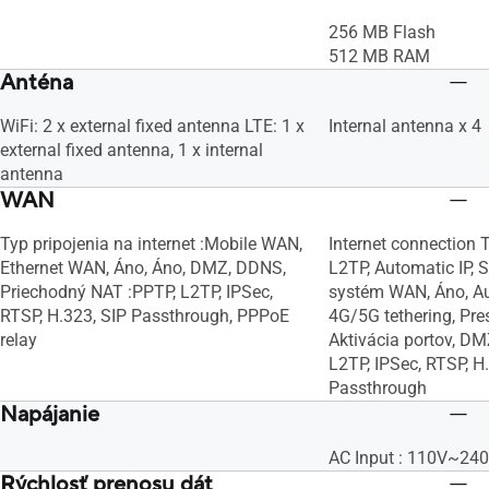
256 MB Flash
512 MB RAM
Anténa
WiFi: 2 x external fixed antenna LTE: 1 x
Internal antenna x 4
external fixed antenna, 1 x internal
antenna
WAN
Typ pripojenia na internet :Mobile WAN,
Internet connection 
Ethernet WAN, Áno, Áno, DMZ, DDNS,
L2TP, Automatic IP, S
Priechodný NAT :PPTP, L2TP, IPSec,
systém WAN, Áno, A
RTSP, H.323, SIP Passthrough, PPPoE
4G/5G tethering, Pre
relay
Aktivácia portov, D
L2TP, IPSec, RTSP, H
Passthrough
Napájanie
AC Input : 110V~24
Rýchlosť prenosu dát