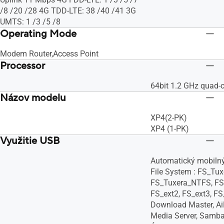
/8 /20 /28 4G TDD-LTE: 38 /40 /41 3G
UMTS: 1 /3 /5 /8
Operating Mode
Modem Router,Access Point
Processor
64bit 1.2 GHz quad-
Názov modelu
XP4(2-PK)
XP4 (1-PK)
Využitie USB
Automatický mobilný
File System : FS_Tu
FS_Tuxera_NTFS, FS
FS_ext2, FS_ext3, FS
Download Master, AiD
Media Server, Samba 