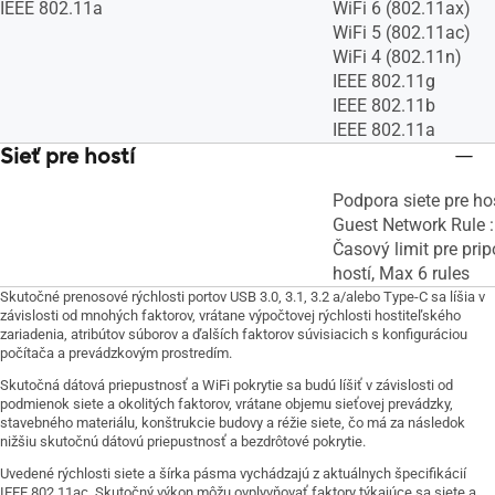
IEEE 802.11a
WiFi 6 (802.11ax)
WiFi 5 (802.11ac)
WiFi 4 (802.11n)
IEEE 802.11g
IEEE 802.11b
IEEE 802.11a
Sieť pre hostí
Podpora siete pre h
Guest Network Rule :
Časový limit pre pripo
hostí, Max 6 rules
Skutočné prenosové rýchlosti portov USB 3.0, 3.1, 3.2 a/alebo Type-C sa líšia v
závislosti od mnohých faktorov, vrátane výpočtovej rýchlosti hostiteľského
zariadenia, atribútov súborov a ďalších faktorov súvisiacich s konfiguráciou
počítača a prevádzkovým prostredím.
Skutočná dátová priepustnosť a WiFi pokrytie sa budú líšiť v závislosti od
podmienok siete a okolitých faktorov, vrátane objemu sieťovej prevádzky,
stavebného materiálu, konštrukcie budovy a réžie siete, čo má za následok
nižšiu skutočnú dátovú priepustnosť a bezdrôtové pokrytie.
Uvedené rýchlosti siete a šírka pásma vychádzajú z aktuálnych špecifikácií
IEEE 802.11ac. Skutočný výkon môžu ovplyvňovať faktory týkajúce sa siete a