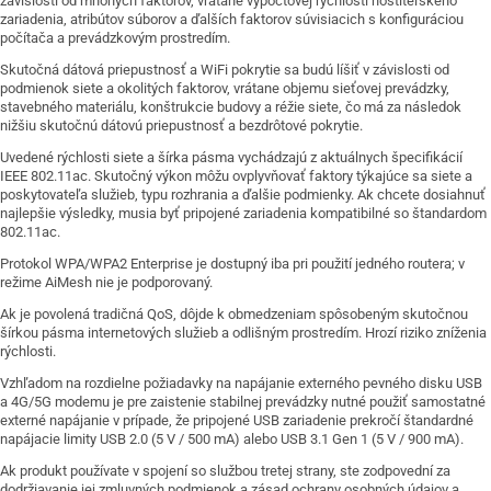
závislosti od mnohých faktorov, vrátane výpočtovej rýchlosti hostiteľského
zariadenia, atribútov súborov a ďalších faktorov súvisiacich s konfiguráciou
počítača a prevádzkovým prostredím.
Skutočná dátová priepustnosť a WiFi pokrytie sa budú líšiť v závislosti od
podmienok siete a okolitých faktorov, vrátane objemu sieťovej prevádzky,
stavebného materiálu, konštrukcie budovy a réžie siete, čo má za následok
nižšiu skutočnú dátovú priepustnosť a bezdrôtové pokrytie.
Uvedené rýchlosti siete a šírka pásma vychádzajú z aktuálnych špecifikácií
IEEE 802.11ac. Skutočný výkon môžu ovplyvňovať faktory týkajúce sa siete a
poskytovateľa služieb, typu rozhrania a ďalšie podmienky. Ak chcete dosiahnuť
najlepšie výsledky, musia byť pripojené zariadenia kompatibilné so štandardom
802.11ac.
Protokol WPA/WPA2 Enterprise je dostupný iba pri použití jedného routera; v
režime AiMesh nie je podporovaný.
Ak je povolená tradičná QoS, dôjde k obmedzeniam spôsobeným skutočnou
šírkou pásma internetových služieb a odlišným prostredím. Hrozí riziko zníženia
rýchlosti.
Vzhľadom na rozdielne požiadavky na napájanie externého pevného disku USB
a 4G/5G modemu je pre zaistenie stabilnej prevádzky nutné použiť samostatné
externé napájanie v prípade, že pripojené USB zariadenie prekročí štandardné
napájacie limity USB 2.0 (5 V / 500 mA) alebo USB 3.1 Gen 1 (5 V / 900 mA).
Ak produkt používate v spojení so službou tretej strany, ste zodpovední za
dodržiavanie jej zmluvných podmienok a zásad ochrany osobných údajov a