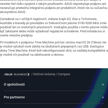
nesiete tiež riziko spojené s takým používaním. ASUS neposkytuje podporu ani
nezaručuje priebežnú integračnú podporu pri produktoch, ktoré nie sú súčasťou
ekosystému ASUS.
Zariadenie sa v určitých regiónoch, vrátane krajín EÚ, Ázie a Tichomoria,
Austrálie a Kanady pri prevádzke vo frekvenčnom pásme 5150-5350 MHz smie
používať len vo vnútorných priestoroch. Vonkajšie použitie v tomto pásme môže
byť zakázané alebo môže vyžadovať regulačné schválenie. Pred inštaláciou si
overte miestne predpisy.
Pri modeloch s podporou Time Machine počnúc verziou macOS 26 (Tahoe) nie
je možné vytvárať nové zálohy na úložiskách pripojených cez USB. Existujúce
disky Time Machine, ktoré boli nakonfigurované skôr, sú naďalej kompatibilné a
je možné ich používať na zálohovanie a obnovu.
/
Sieťové riešenia
/
Compare
O spoločnosti
Pre partnerov