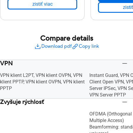
zistiť viac
zisti
Compare details
Download pdf
Copy link
VPN
VPN klient L2PT, VPN klient OVPN, VPN
Instant Guard, VPN C
klient PPTP, VPN klient OVPN, VPN klient
Client Open VPN, VP
PPTP
Server IPSec, VPN S
VPN Server PPTP
Zvyšuje rýchlosť
OFDMA (Orthogonal 
Multiple Access)
Beamforming: stand