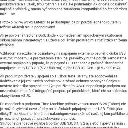
poskytovateľa služieb, typu rozhrania a ďalšie podmienky. Ak chcete dosiahnuť
najlepšie výsledky, musia byť pripojené zariadenia kompatibilné so štandardom
802.11ac.
Protokol WPA/WPA2 Enterprise je dostupný iba pri použití jedného routera; v
režime AiMesh nie je podporovaný.
Ak je povolená tradičná QoS, dôjde k obmedzeniam spôsobeným skutočnou
šírkou pásma internetových služieb a odlišným prostredím. Hrozí riziko zníženia
rýchlosti.
Vzhľadom na rozdielne požiadavky na napájanie externého pevného disku USB
a 4G/5G modemu je pre zaistenie stabilnej prevádzky nutné použiť samostatné
externé napájanie v prípade, že pripojené USB zariadenie prekročí štandardné
napájacie limity USB 2.0 (5 V / 500 mA) alebo USB 3.1 Gen 1 (5 V / 900 mA).
Ak produkt používate v spojení so službou tretej strany, ste zodpovední za
dodržiavanie jej zmluvných podmienok a zásad ochrany osobných údajov a
nesiete tiež riziko spojené s takým používaním. ASUS neposkytuje podporu ani
nezaručuje priebežnú integračnú podporu pri produktoch, ktoré nie sú súčasťou
ekosystému ASUS.
Pri modeloch s podporou Time Machine počnúc verziou macOS 26 (Tahoe) nie
je možné vytvárať nové zálohy na úložiskách pripojených cez USB. Existujúce
disky Time Machine, ktoré boli nakonfigurované skôr, sú naďalej kompatibilné a
je možné ich používať na zálohovanie a obnovu.
Skutočné prenosové rýchlosti portov USB 3.0, 3.1, 3.2 a/alebo Type-C sa líšia v