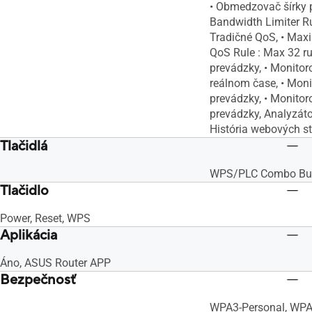
• Obmedzovač šírky
Bandwidth Limiter Ru
Tradičné QoS, • Max
QoS Rule : Max 32 ru
prevádzky, • Monitor
reálnom čase, • Moni
prevádzky, • Monitor
prevádzky, Analyzáto
História webových s
Tlačidlá
WPS/PLC Combo Butt
Tlačidlo
Power, Reset, WPS
Aplikácia
Áno, ASUS Router APP
Bezpečnosť
WPA3-Personal, WPA