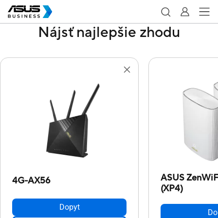
Nájsť najlepšie zhodu
ASUS ZenWiFi
4G-AX56
(XP4)
Dopyt
Do