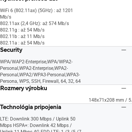
WiFi 6 (802.11ax) (5GHz) : až 1201
Mb/s
802.11ax (2,4 GHz): až 574 Mb/s
802.11g : až 54 Mb/s
802.11b : až 11 Mb/s
802.11a : až 54 Mb/s
Security
WPA/WAP2-Enterprise,WPA/WPA2-
Personal,WPA2-Enterprise,WPA2-
Personal,WPA2/WPA3-Personal,WPA3-
Persona, WPS, SSH, Firewall, 64, 32, 64
Rozmery výrobku
148x71x208 mm / 5.0
Technológia pripojenia
LTE: Downlink 300 Mbps / Uplink 50
Mbps HSPA+: Downlink 42 Mbps /
Uplink 11 Mbps 4G FDD-LTE: 1 /3 /5 /7