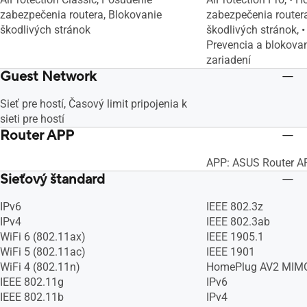
zabezpečenia routera, Blokovanie
zabezpečenia routera
škodlivých stránok
škodlivých stránok, •
Prevencia a blokovan
zariadení
Guest Network
Sieť pre hostí, Časový limit pripojenia k
sieti pre hostí
Router APP
APP: ASUS Router A
Sieťový štandard
IPv6
IEEE 802.3z
IPv4
IEEE 802.3ab
WiFi 6 (802.11ax)
IEEE 1905.1
WiFi 5 (802.11ac)
IEEE 1901
WiFi 4 (802.11n)
HomePlug AV2 MIM
IEEE 802.11g
IPv6
IEEE 802.11b
IPv4