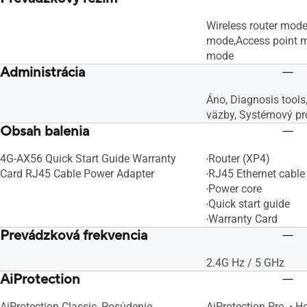
Wireless router mod
mode,Access point 
mode
Administrácia
Áno, Diagnosis tools
väzby, Systémový pr
Obsah balenia
4G-AX56 Quick Start Guide Warranty
‧Router (XP4)
Card RJ45 Cable Power Adapter
‧RJ45 Ethernet cable
‧Power core
‧Quick start guide
‧Warranty Card
Prevádzková frekvencia
2.4G Hz / 5 GHz
AiProtection
AiProtection Classic, Posúdenie
AiProtection Pro, • 