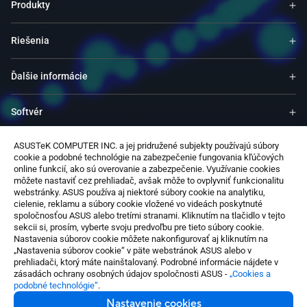
Produkty
Riešenia
Ďalšie informácie
Softvér
ASUSTeK COMPUTER INC. a jej pridružené subjekty používajú súbory
Podpora
cookie a podobné technológie na zabezpečenie fungovania kľúčových
online funkcií, ako sú overovanie a zabezpečenie. Využívanie cookies
môžete nastaviť cez prehliadač, avšak môže to ovplyvniť funkcionalitu
Služby a programy
webstránky. ASUS používa aj niektoré súbory cookie na analytiku,
cielenie, reklamu a súbory cookie vložené vo videách poskytnuté
spoločnosťou ASUS alebo tretími stranami. Kliknutím na tlačidlo v tejto
Kontaktujte nás
sekcii si, prosím, vyberte svoju predvoľbu pre tieto súbory cookie.
Nastavenia súborov cookie môžete nakonfigurovať aj kliknutím na
„Nastavenia súborov cookie“ v päte webstránok ASUS alebo v
prehliadači, ktorý máte nainštalovaný. Podrobné informácie nájdete v
zásadách ochrany osobných údajov spoločnosti ASUS -
„Cookies a
podobné technológie“
.
Nastavenie cookies
Slovakia / Slovensko