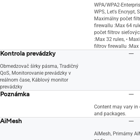
WPA/WPA2-Enterpris
WPS, Let's Encrypt, S
Maximálny počet filt
firewallu :Max 64 ru
počet filtrov sieťovýc
:Max 32 rules, • Ma
filtrov firewallu :Max
Kontrola prevádzky
Obmedzovač šírky pásma, Tradičný
QoS, Monitorovanie prevádzky v
reálnom čase, Káblový monitor
prevádzky
Poznámka
Content may vary in 
and packages.
AiMesh
AiMesh, Primárny Ai