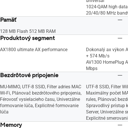
universal
1024-QAM high data 
20/40/80 MHz band
Pamäť
128 MB Flash 512 MB RAM
Produktový segment
AX1800 ultimate AX performance
Dokonalý ax výkon 
+ 574 Mb/s
AV1300 HomePlug A
Mbps
Bezdrôtové pripojenie
MU-MIMO, UTF-8 SSID, Filter adries MAC
UTF-8 SSID, Filter Wi
Wi-Fi, Plánovač bezdrôtového pripojenia,
Maximálny počet MAC
Férovosť vysielacieho času, Univerzálne
rules, Plánovač bezd
formovanie lúča, Explicitné formovanie
Spravodlivý prístup
lúča
Server, Univerzálne 
Explicitné smerovani
Memory