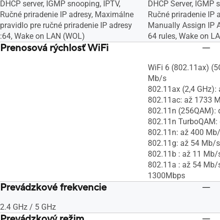
DHCP server, IGMP snooping, IPTV,
DHCP Server, IGMP s
Ručné priradenie IP adresy, Maximálne
Ručné priradenie IP
pravidlo pre ručné priradenie IP adresy
Manually Assign IP 
:64, Wake on LAN (WOL)
64 rules, Wake on L
Prenosová rýchlosť WiFi
WiFi 6 (802.11ax) (5
Mb/s
802.11ax (2,4 GHz):
802.11ac: až 1733 
802.11n (256QAM): 
802.11n TurboQAM:
802.11n: až 400 Mb
802.11g: až 54 Mb/s
802.11b : až 11 Mb/
802.11a : až 54 Mb
1300Mbps
Prevádzkové frekvencie
2.4 GHz / 5 GHz
Prevádzkový režim