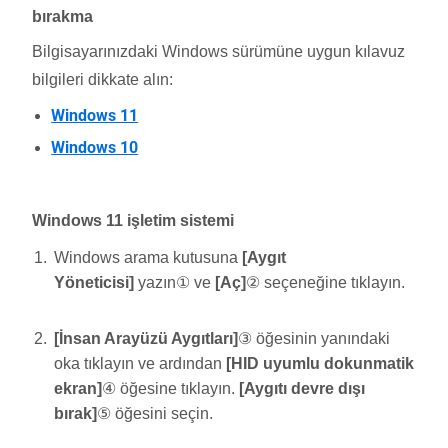
bırakma
Bilgisayarınızdaki Windows sürümüne uygun kılavuz
bilgileri dikkate alın:
Windows 11
Windows 10
Windows 11 işletim sistemi
Windows arama kutusuna
[Aygıt
Yöneticisi]
yazın① ve
[Aç]
② seçeneğine tıklayın.
[İnsan Arayüzü Aygıtları]
③ öğesinin yanındaki
oka tıklayın ve ardından
[HID uyumlu dokunmatik
ekran]
④ öğesine tıklayın.
[Aygıtı devre dışı
bırak]
⑤ öğesini seçin.