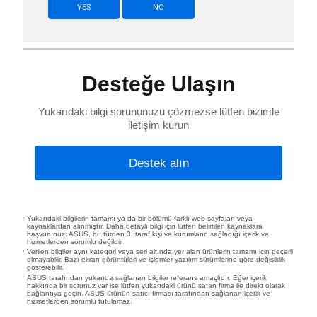
YES
NO
Desteğe Ulaşın
Yukarıdaki bilgi sorununuzu çözmezse lütfen bizimle
iletişim kurun
Destek alın
Yukarıdaki bilgilerin tamamı ya da bir bölümü farklı web sayfaları veya
kaynaklardan alınmıştır. Daha detaylı bilgi için lütfen belirtilen kaynaklara
başvurunuz. ASUS, bu türden 3. taraf kişi ve kurumların sağladığı içerik ve
hizmetlerden sorumlu değildir.
Verilen bilgiler aynı kategori veya seri altında yer alan ürünlerin tamamı için geçerli
olmayabilir. Bazı ekran görüntüleri ve işlemler yazılım sürümlerine göre değişiklik
gösterebilir.
ASUS tarafından yukarıda sağlanan bilgiler referans amaçlıdır. Eğer içerik
hakkında bir sorunuz var ise lütfen yukarıdaki ürünü satan firma ile direkt olarak
bağlantıya geçin. ASUS ürünün satıcı firması tarafından sağlanan içerik ve
hizmetlerden sorumlu tutulamaz.