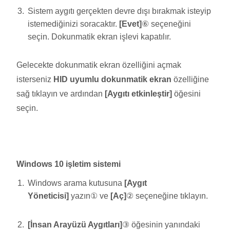
Sistem aygıtı gerçekten devre dışı bırakmak isteyip
istemediğinizi soracaktır.
[Evet]
⑥ seçeneğini
seçin. Dokunmatik ekran işlevi kapatılır.
Gelecekte dokunmatik ekran özelliğini açmak
isterseniz
HID uyumlu dokunmatik ekran
özelliğine
sağ tıklayın ve ardından
[Aygıtı etkinleştir]
öğesini
seçin.
Windows 10 işletim sistemi
Windows arama kutusuna
[Aygıt
Yöneticisi]
yazın① ve
[Aç]
② seçeneğine tıklayın.
[İnsan Arayüzü Aygıtları]
③ öğesinin yanındaki