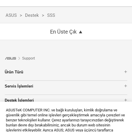
ASUS
Destek
SSS
En Üste Çık
Support
Ürün Türü
Notebook
Servis İşlemleri
Telefon
Garanti Sorgulama
Anakart
Destek İşlemleri
Onarım Durumu Sorgulama
Ekran Kartı
Ürününüzü Kaydedin
Servis Noktalarımız
Tower PCs
ASUSTeK COMPUTER INC. ve bağlı kuruluşları, kimlik doğrulama ve
Bize Ulaşın
Asus Video Destek Kanalı
güvenlik gibi temel online işlevleri gerçekleştirmek amacıyla çerezleri ve
Ağ Ürünleri
benzer teknolojileri kullanır. Çerez ayarlarınızı tarayıcınızdan değiştirerek
Bizi Arayın
Bütün Ürün Tiplerini Göster
bunları devre dışı bırakabilirsiniz, ancak bu durum web sitesinin
E-Mail Gönderin
işlevlerini etkileyebilir. Ayrıca ASUS; ASUS veya üçüncü taraflarca