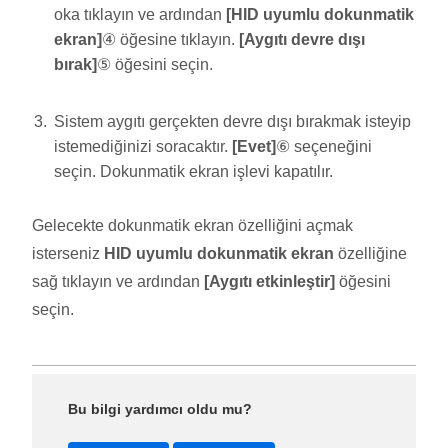
oka tıklayın ve ardından
[HID uyumlu dokunmatik
ekran]
④ öğesine tıklayın.
[Aygıtı devre dışı
bırak]
⑤ öğesini seçin.
Sistem aygıtı gerçekten devre dışı bırakmak isteyip
istemediğinizi soracaktır.
[Evet]
⑥ seçeneğini
seçin. Dokunmatik ekran işlevi kapatılır.
Gelecekte dokunmatik ekran özelliğini açmak
isterseniz
HID uyumlu dokunmatik ekran
özelliğine
sağ tıklayın ve ardından
[Aygıtı etkinleştir]
öğesini
seçin.
Bu bilgi yardımcı oldu mu?