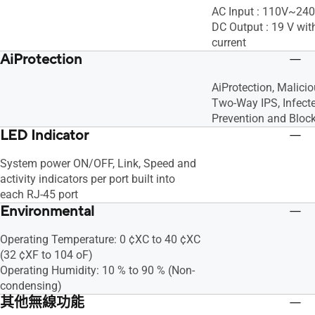
AC Input : 110V~24
DC Output : 19 V wit
current
AiProtection
AiProtection, Malicio
Two-Way IPS, Infect
Prevention and Bloc
LED Indicator
System power ON/OFF, Link, Speed and
activity indicators per port built into
each RJ-45 port
Environmental
Operating Temperature: 0 ¢XC to 40 ¢XC
(32 ¢XF to 104 oF)
Operating Humidity: 10 % to 90 % (Non-
condensing)
其他無線功能