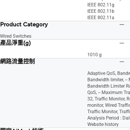
IEEE 802.11g
IEEE 802.11b
IEEE 802.11a
Product Category
Wired Switches
產品淨重(g)
1010 g
網路流量控制
Adaptive QoS, Bandw
Bandwidth limiter, 
Bandwidth Limiter Rul
QoS, -- Maximum Trad
32, Traffic Monitor, R
monitor, Wired Traffi
Traffic Monitor, Traffi
Analysis Period : Dai
Website history