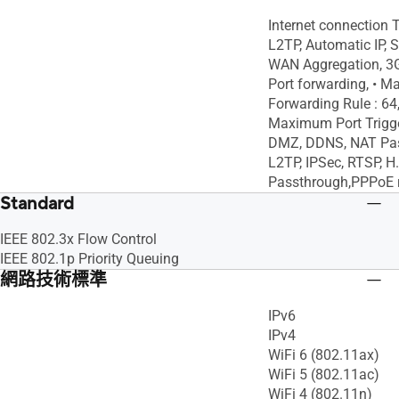
Internet connection 
L2TP, Automatic IP, S
WAN Aggregation, 3
Port forwarding, • 
Forwarding Rule : 64, 
Maximum Port Trigger
DMZ, DDNS, NAT Pas
L2TP, IPSec, RTSP, H
Passthrough,PPPoE 
Standard
IEEE 802.3x Flow Control
IEEE 802.1p Priority Queuing
網路技術標準
IPv6
IPv4
WiFi 6 (802.11ax)
WiFi 5 (802.11ac)
WiFi 4 (802.11n)