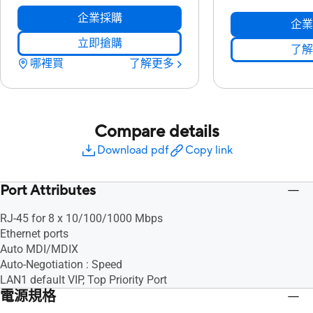
企業採購
企業
立即搶購
了解
哪裡買
了解更多
Compare details
Download pdf
Copy link
Port Attributes
RJ-45 for 8 x 10/100/1000 Mbps
Ethernet ports
Auto MDI/MDIX
Auto-Negotiation : Speed
LAN1 default VIP, Top Priority Port
電源規格