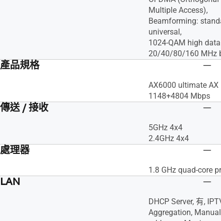
Multiple Access),
Beamforming: stand
universal,
1024-QAM high data 
20/40/80/160 MHz 
產品規格
AX6000 ultimate AX 
1148+4804 Mbps
傳送 / 接收
5GHz 4x4
2.4GHz 4x4
處理器
1.8 GHz quad-core p
LAN
DHCP Server, 有, IPT
Aggregation, Manual