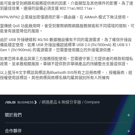
能可能會受到網路和服務提供商的因素、介面類型及其他條件的影響。為了達
到最佳效果，連接的設備必須支援 802.11ac/802.11ax。
WPA/WPA2 企業級加密僅適用於單一路由器，在 AiMesh 模式下無法使用。
當傳統 QoS 功能啟用時，會受到實際網際網路服務頻寬和不同環境的限制，可
能會有速度降低的風險。
由於 USB 外接硬碟和 4G/5G 數據機設備有不同的電源需求，為了確保外接設
備能穩定使用，如果 USB 外接設備超過標準 USB 2.0 (5V/500mA) 和 USB 3.1
Gen 1 (5V/900mA) 的電源需求，您需要使用獨立的外接電源供應。
如果您將本產品與第三方服務搭配使用，您需遵守第三方提供者的條款和隱私
政策，並承擔相關風險。華碩不提供對非華碩產品的持續整合支援或保證。
以上藍牙®文字標誌與標誌為Bluetooth SIG所有之註冊商標，﹝授權廠商﹞經
授權使用該標誌。其他商標與商標名稱均屬其個別所有人所擁有
/
網通產品 & 無線分享器
/
Compare
關於我們
合作夥伴