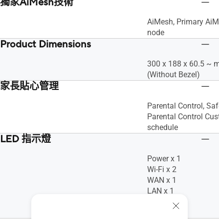
獨家AiMesh技術
AiMesh, Primary AiM
node
Product Dimensions
300 x 188 x 60.5 ~
(Without Bezel)
家長貼心管理
Parental Control, Sa
Parental Control Cus
schedule
LED 指示燈
Power x 1
Wi-Fi x 2
WAN x 1
LAN x 1
USB x 2
WPS x 1