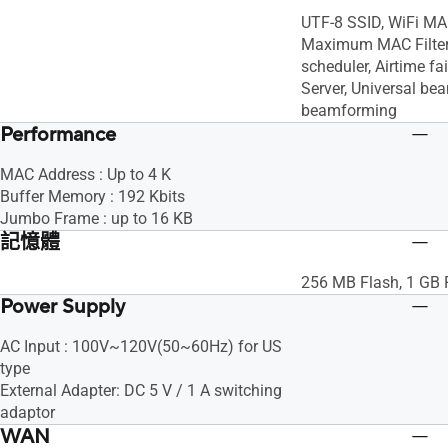
UTF-8 SSID, WiFi MAC 
Maximum MAC Filters
scheduler, Airtime f
Server, Universal bea
beamforming
Performance
MAC Address : Up to 4 K
Buffer Memory : 192 Kbits
Jumbo Frame : up to 16 KB
記憶體
256 MB Flash, 1 GB
Power Supply
AC Input : 100V~120V(50~60Hz) for US
type
External Adapter: DC 5 V / 1 A switching
adaptor
WAN