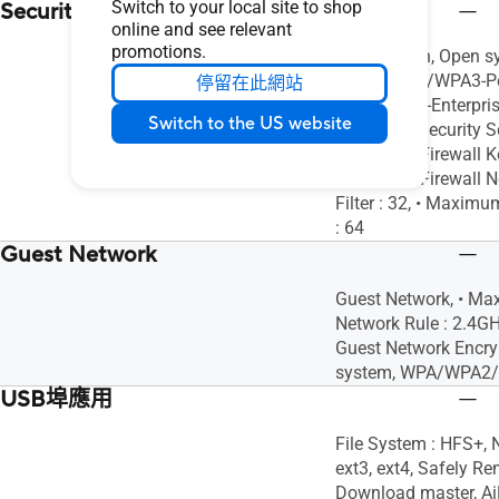
Switch to your local site to shop
Security
online and see relevant
promotions.
AiProtection, Open s
WPA/WPA2/WPA3-Pe
停留在此網站
WPA/WPA2-Enterpris
Switch to the US website
TLS, SSH, Security Sc
Maximum Firewall Key
Maximum Firewall N
Filter : 32, • Maximu
: 64
Guest Network
Guest Network, • M
Network Rule : 2.4GH
Guest Network Encry
system, WPA/WPA2/
USB埠應用
File System : HFS+, 
ext3, ext4, Safely Re
Download master, AiD