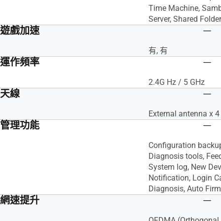
Time Machine, Samb
Server, Shared Folder
遊戲加速
有, 有
運作頻率
2.4G Hz / 5 GHz
天線
External antenna x 4
管理功能
Configuration backup
Diagnosis tools, Fe
System log, New Dev
Notification, Login 
Diagnosis, Auto Fir
網速提升
OFDMA (Orthogonal 