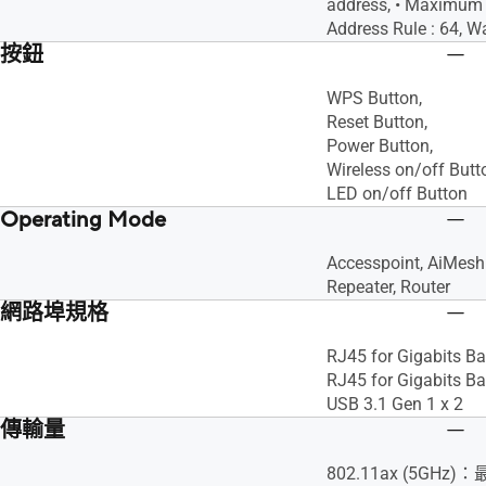
address, • Maximum 
Address Rule : 64, 
按鈕
WPS Button,
Reset Button,
Power Button,
Wireless on/off Butt
LED on/off Button
Operating Mode
Accesspoint, AiMesh
Repeater, Router
網路埠規格
RJ45 for Gigabits Ba
RJ45 for Gigabits Ba
USB 3.1 Gen 1 x 2
傳輸量
802.11ax (5GHz)：