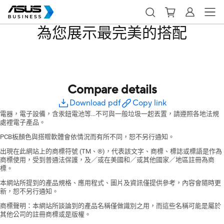
為您展示最完美的搭配
Compare details
Download pdf
Copy link
電器，電子設備，含汞鈕電池等...不可與一般垃圾一起丟置，請遵照各地法規
處裡電子產品。
PCB板顏色與搭贈軟體會依情況而有所不同，恕不另行通知。
出現在此網站上的商標符號 (TM、®)，代表該文字、商標、標誌或標語是作為
商標使用，受到普通法保護，及／或在美國和／或其他國家／地區註冊為商
標。
本網站所提到的產品規格、應用程式、圖片及資訊僅提供參考，內容會隨時更
新，恕不另行通知。
商標聲明：本網站所談論到的產品名稱僅做識別之用，而這些名稱可能是屬於
其他公司的註冊商標或是版權。