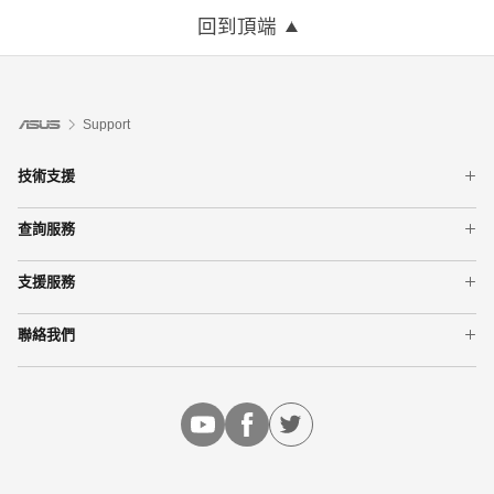
回到頂端
Support
技術支援
智慧手機
查詢服務
筆記型電腦
查詢產品保固
網通產品
支援服務
查詢維修進度
主機板
預約手機維修
查詢服務據點
顯示卡
聯絡我們
華碩產品快遞送修服務
華碩產品保固資訊
桌上型電腦
聯絡我們
線上自助申請報修
更多產品
消費者個人資料申請介面
華碩支援YouTube頻道
企業社會責任