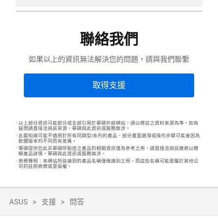
聯絡我們
如果以上的資訊無法解決您的問題，請與我們聯繫
取得支援
以上部分資訊可能部分或全部引用於華碩外部網站，請以標註之資料來源為準，如有
疑問請直接洽詢該來源，華碩與此資訊或服務無涉。
此篇知識可能不適用於所有同類型/系列的產品，部分畫面選項或操作步驟可能會因為
軟體版本的不同而有差異。
華碩提供您此非華碩所製造之產品的相關資訊僅為參考之用，請直接洽詢該廠商以瞭
解產品詳情，華碩與此資訊或服務無涉。
商標聲明：本網站所談論到的產品名稱僅做識別之用，而這些名稱可能是屬於其他公
司的註冊商標或是版權。
ASUS
支援
問答