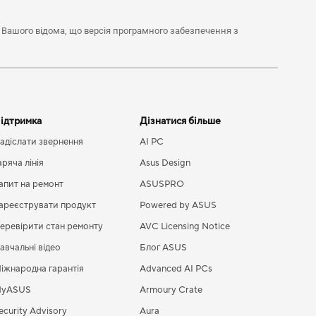
о Вашого відома, що версія програмного забезпечення з
ідтримка
Дізнатися більше
адіслати звернення
AI PC
аряча лінія
Asus Design
апит на ремонт
ASUSPRO
ареєструвати продукт
Powered by ASUS
еревірити стан ремонту
AVC Licensing Notice
авчальні відео
Блог ASUS
іжнародна гарантія
Advanced AI PCs
yASUS
Armoury Crate
ecurity Advisory
Aura