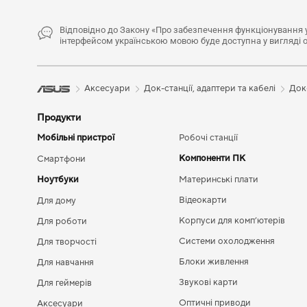
Відповідно до Закону «Про забезпечення функціонування ук
інтерфейсом українською мовою буде доступна у вигляді 
Аксесуари
Док-станції, адаптери та кабелі
Док-
Продукти
Мобільні пристрої
Робочі станції
Компоненти ПК
Смартфони
Ноутбуки
Материнські плати
Відеокарти
Для дому
Корпуси для комп’ютерів
Для роботи
Системи охолодження
Для творчості
Блоки живлення
Для навчання
Звукові карти
Для геймерів
Оптичні приводи
Аксесуари