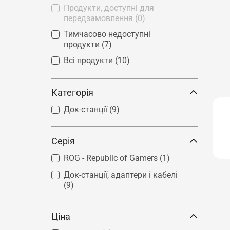
Продукти, доступні для
передзамовлення
(0)
Тимчасово недоступні
продукти
(7)
Всі продукти
(10)
Категорія
Док-станції
(9)
Серія
ROG - Republic of Gamers
(1)
Док-станції, адаптери і кабелі
(9)
Ціна