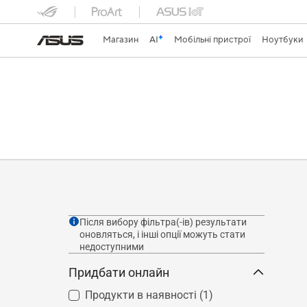
Магазин
AI
Мобільні пристрої
Ноутбуки
Після вибору фільтра(-ів) результати
оновляться, і інші опції можуть стати
недоступними
Придбати онлайн
Продукти в наявності
(1)