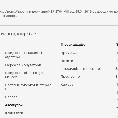
раїнської мови як державної» № 2704-VIII від 25.04.2019 р., доводимо д
оновлення.
станції, адаптери і кабелі
Про компанію
П
Бездротові та кабельні
Про ASUS
Н
адаптери
Новини
Г
Мережеві комутатори
Інформація для інвесторів
З
Бездротові рішення для
Прес-центр
З
бізнесу
Кар’єра
П
Настільні суперкомп’ютери з
ШІ
Н
Сервери
М
Аксесуари
M
Клавіатури
S