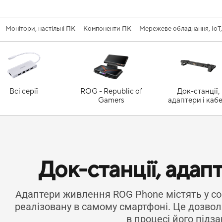
Монітори, настільні ПК
Компоненти ПК
Мережеве обладнання, IoT
Всі серії
ROG - Republic of
Док-станції,
Gamers
адаптери і кабе
Док-станції, адапт
Адаптери живлення ROG Phone містять у соб
реалізовану в самому смартфоні. Це дозво
в процесі його підз