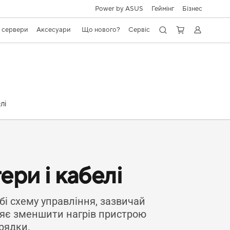
Power by ASUS
Геймінг
Бізнес
, сервери
Аксесуари
Що нового?
Сервіс
лі
ери і кабелі
і схему управління, зазвичай
ляє зменшити нагрів пристрою
арядки.