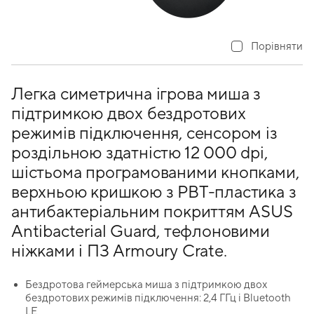
Порівняти
Легка симетрична ігрова миша з
підтримкою двох бездротових
режимів підключення, сенсором із
роздільною здатністю 12 000 dpi,
шістьома програмованими кнопками,
верхньою кришкою з PBT-пластика з
антибактеріальним покриттям ASUS
Antibacterial Guard, тефлоновими
ніжками і ПЗ Armoury Crate.
Бездротова геймерська миша з підтримкою двох
бездротових режимів підключення: 2,4 ГГц і Bluetooth
LE