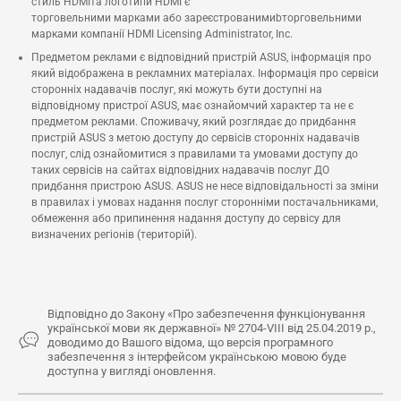
стиль HDMIта логотипи HDMI є
торговельними марками або зареєстрованимиbторговельними
марками компанії HDMI Licensing Administrator, Inc.
Предметом реклами є відповідний пристрій ASUS, інформація про
який відображена в рекламних матеріалах. Інформація про сервіси
сторонніх надавачів послуг, які можуть бути доступні на
відповідному пристрої ASUS, має ознайомчий характер та не є
предметом реклами. Споживачу, який розглядає до придбання
пристрій ASUS з метою доступу до сервісів сторонніх надавачів
послуг, слід ознайомитися з правилами та умовами доступу до
таких сервісів на сайтах відповідних надавачів послуг ДО
придбання пристрою ASUS. ASUS не несе відповідальності за зміни
в правилах і умовах надання послуг сторонніми постачальниками,
обмеження або припинення надання доступу до сервісу для
визначених регіонів (територій).
Відповідно до Закону «Про забезпечення функціонування
української мови як державної» № 2704-VIII від 25.04.2019 р.,
доводимо до Вашого відома, що версія програмного
забезпечення з інтерфейсом українською мовою буде
доступна у вигляді оновлення.