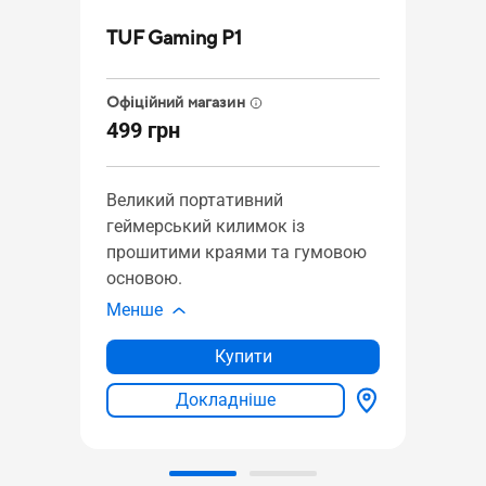
TUF
TUF Gaming P1
Офіці
Офіційний магазин
2 39
499 грн
Клав
Великий портативний
окре
геймерський килимок із
воло
прошитими краями та гумовою
підсв
основою.
Armo
Менше
Мен
Купити
Докладніше