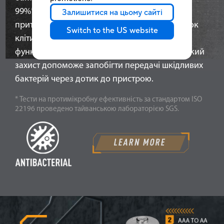
99%*. Позитивно заряджені іони срібла
Залишитися на цьому сайті
притягуються до негативно заряджених стінок
Switch to the US website
клітин мікроорганізмів і порушують їхню
функцію, перешкоджаючи розмноженню. Такий
захист допоможе запобігти передачі шкідливих
бактерій через дотик до пристрою.
* Тести на протимікробну ефективність за стандартом ISO
22196 проведено тайванською лабораторією SGS.