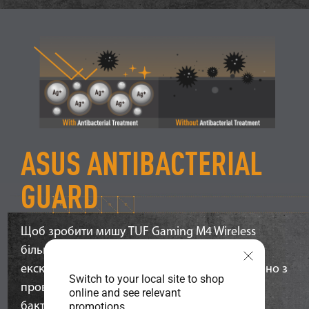
ASUS ANTIBACTERIAL
GUARD
Щоб зробити мишу TUF Gaming M4 Wireless
більш гігієнічною, вона обробляється
ексклюзивним захисним покриттям, яке, згідно з
Switch to your local site to shop
проведеними дослідженнями, пригнічує ріст
online and see relevant
promotions.
бактерій у 24-годинний період більш ніж на