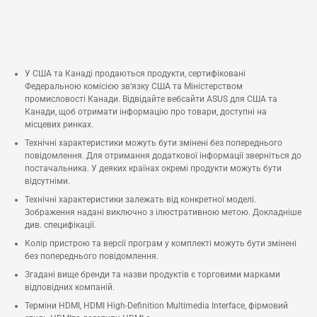
У США та Канаді продаються продукти, сертифіковані
Федеральною комісією зв’язку США та Міністерством
промисловості Канади. Відвідайте вебсайти ASUS для США та
Канади, щоб отримати інформацію про товари, доступні на
місцевих ринках.
Технічні характеристики можуть бути змінені без попереднього
повідомлення. Для отримання додаткової інформації зверніться до
постачальника. У деяких країнах окремі продукти можуть бути
відсутніми.
Технічні характеристики залежать від конкретної моделі.
Зображення надані виключно з ілюстративною метою. Докладніше
див. специфікації.
Колір пристрою та версії програм у комплекті можуть бути змінені
без попереднього повідомлення.
Згадані вище бренди та назви продуктів є торговими марками
відповідних компаній.
Терміни HDMI, HDMI High-Definition Multimedia Interface, фірмовий