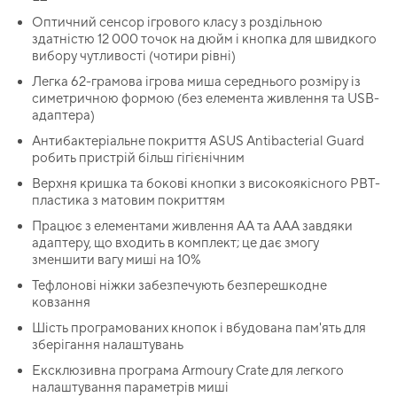
Оптичний сенсор ігрового класу з роздільною
здатністю 12 000 точок на дюйм і кнопка для швидкого
вибору чутливості (чотири рівні)
Легка 62-грамова ігрова миша середнього розміру із
симетричною формою (без елемента живлення та USB-
адаптера)
Антибактеріальне покриття ASUS Antibacterial Guard
робить пристрій більш гігієнічним
Верхня кришка та бокові кнопки з високоякісного PBT-
пластика з матовим покриттям
Працює з елементами живлення АА та ААА завдяки
адаптеру, що входить в комплект; це дає змогу
зменшити вагу миші на 10%
Тефлонові ніжки забезпечують безперешкодне
ковзання
Шість програмованих кнопок і вбудована пам'ять для
зберігання налаштувань
Ексклюзивна програма Armoury Crate для легкого
налаштування параметрів миші