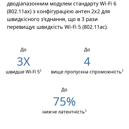
дводіапазонним модулем стандарту Wi-Fi 6
(802.11ax) з конфігурацією антен 2x2 для
швидкісного з'єднання, що в 3 рази
перевищує швидкість Wi-Fi 5 (802.11ac).
До
До
3X
4
швидше Wi-Fi 5
вище пропускна спроможність
5
5
До
75%
нижче латентність
5