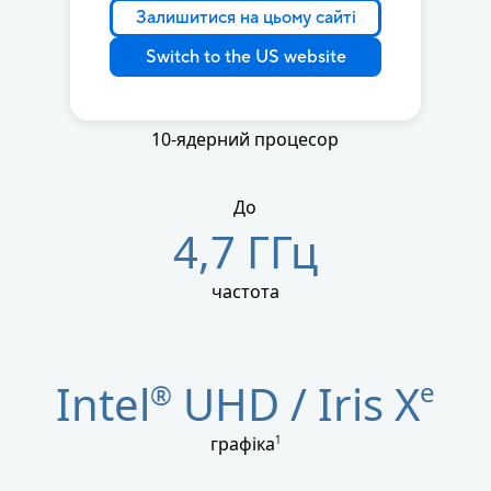
Залишитися на цьому сайті
До
Switch to the US website
Core
™
i7-1255U
10-ядерний процесор
До
4,7 ГГц
частота
Intel
UHD / Iris X
e
®
графіка
1