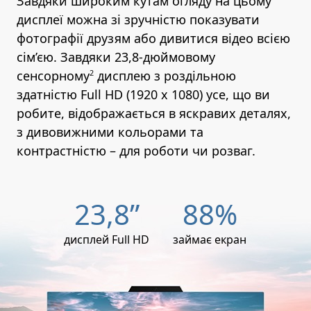
Завдяки широким кутам огляду на цьому
дисплеї можна зі зручністю показувати
фотографії друзям або дивитися відео всією
сім’єю. Завдяки 23,8-дюймовому
сенсорному
2
дисплею з роздільною
здатністю Full HD (1920 x 1080) усе, що ви
робите, відображається в яскравих деталях,
з дивовижними кольорами та
контрастністю – для роботи чи розваг.
23,8”
88%
дисплей Full HD
займає екран