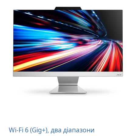
2400 Мбіт/
с
6
Wi-Fi 6 (Gig+), два діапазони