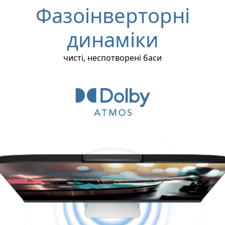
Фазоінверторні
динаміки
чисті, неспотворені баси