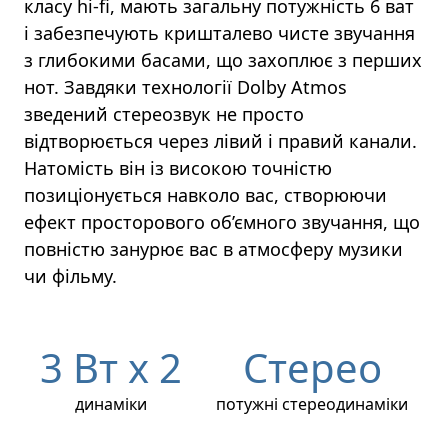
класу hi-fi, мають загальну потужність 6 ват
і забезпечують кришталево чисте звучання
з глибокими басами, що захоплює з перших
нот. Завдяки технології Dolby Atmos
зведений стереозвук не просто
відтворюється через лівий і правий канали.
Натомість він із високою точністю
позиціонується навколо вас, створюючи
ефект просторового об’ємного звучання, що
повністю занурює вас в атмосферу музики
чи фільму.
3 Вт x 2
Стерео
динаміки
потужні стереодинаміки