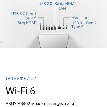
USB 2.0
Вихід HDMI
LAN
USB 3.2 Gen 1
Type-A
Живлення
Вхід HDMI
USB 3.1 Gen 2
Type-C
ІНТЕРФЕЙСИ
Wi-Fi 6
ASUS A3402 може оснащуватися