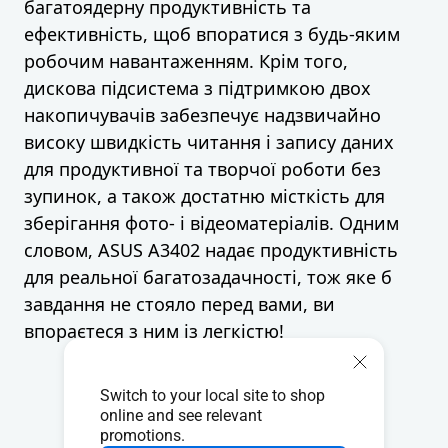
багатоядерну продуктивність та
ефективність, щоб впоратися з будь-яким
робочим навантаженням. Крім того,
дискова підсистема з підтримкою двох
накопичувачів забезпечує надзвичайно
високу швидкість читання і запису даних
для продуктивної та творчої роботи без
зупинок, а також достатню місткість для
зберігання фото- і відеоматеріалів. Одним
словом, ASUS A3402 надає продуктивність
для реальної багатозадачності, тож яке б
завдання не стояло перед вами, ви
впораєтеся з ним із легкістю!
Switch to your local site to shop
Windows 11 Pro
online and see relevant
promotions.