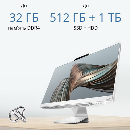
До
До
32 ГБ
512 ГБ + 1 ТБ
пам'ять DDR4
SSD + HDD