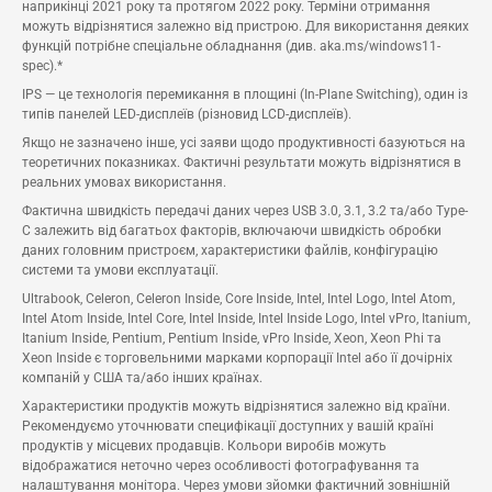
наприкінці 2021 року та протягом 2022 року. Терміни отримання
можуть відрізнятися залежно від пристрою. Для використання деяких
функцій потрібне спеціальне обладнання (див. aka.ms/windows11-
spec).*
IPS — це технологія перемикання в площині (In-Plane Switching), один із
типів панелей LED-дисплеїв (різновид LCD-дисплеїв).
Якщо не зазначено інше, усі заяви щодо продуктивності базуються на
теоретичних показниках. Фактичні результати можуть відрізнятися в
реальних умовах використання.
Фактична швидкість передачі даних через USB 3.0, 3.1, 3.2 та/або Type-
C залежить від багатьох факторів, включаючи швидкість обробки
даних головним пристроєм, характеристики файлів, конфігурацію
системи та умови експлуатації.
Ultrabook, Celeron, Celeron Inside, Core Inside, Intel, Intel Logo, Intel Atom,
Intel Atom Inside, Intel Core, Intel Inside, Intel Inside Logo, Intel vPro, Itanium,
Itanium Inside, Pentium, Pentium Inside, vPro Inside, Xeon, Xeon Phi та
Xeon Inside є торговельними марками корпорації Intel або її дочірніх
компаній у США та/або інших країнах.
Характеристики продуктів можуть відрізнятися залежно від країни.
Рекомендуємо уточнювати специфікації доступних у вашій країні
продуктів у місцевих продавців. Кольори виробів можуть
відображатися неточно через особливості фотографування та
налаштування монітора. Через умови зйомки фактичний зовнішній