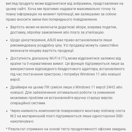
вигляд продукту може відрізнятися від зображень, представлених на
цьому сайті. Хоча ми прагнемо надавати максимально точну та
повну інформацію на момент публікації, ми залишаємо за собою
право вносити зміни без попереднього повідомлення.
Вартість може не включати додаткові збори, зокрема податки,
доставку, обробку замовлення або плату за утилізацію.
Щодо ціноутворення, ASUS має право встановлювати лише
рекомендовану роздрібну ціну. Усі продавці можуть самостійно
визначати кінцеву вартість продукції.
Доступність діапазону Wi-Fi 6 ГГц може відрізнятися залежно від
країни та її нормативних вимог. Ця функція підтримується лише за
використання відповідного бездротового адаптера, встановленого
під час постачання пристрою, і потребує Windows 11 або новішої
версії.
Драйвери на цьому ПК сумісні лише з Windows 11 версії 24H2 або
новішої. Для забезпечення оптимальної роботи та уникнення
можливих проблем не встановлюйте вручну старішу версію
операційної системи.
Через наявність компонентів поверхневого монтажу поблизу слота
M.2 на материнській платі підтримуються лише односторонні SSD-
накопичувачі.
* Результат отримано на основі тесту продуктивності офісних завдань