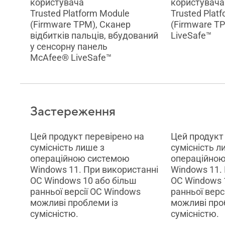
користувача
користувача
Trusted Platform Module
Trusted Plat
(Firmware TPM), Сканер
(Firmware T
відбитків пальців, вбудований
LiveSafe™
у сенсорну панель
McAfee® LiveSafe™
Застереження
Цей продукт перевірено на
Цей продукт
сумісність лише з
сумісність л
операційною системою
операційно
Windows 11. При використанні
Windows 11.
ОС Windows 10 або більш
ОС Windows 
ранньої версії ОС Windows
ранньої верс
можливі проблеми із
можливі про
сумісністю.
сумісністю.