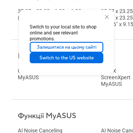
35.97 x 23.25 x 1.99 ~ 1.99 cm
35.97 x 23.25
(14.16" x 9.15" x 0.78" ~ 0.78")
35.97 x 23.25
(14.16" x 9.15
Switch to your local site to shop
online and see relevant
promotions.
Залишитися на цьому сайті
Вбудовані програми
Switch to the US website
GlideX
GlideX
MyASUS
ScreenXpert
MyASUS
Функції MyASUS
AI Noise Canceling
AI Noise Can