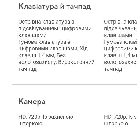
Клавіатура й тачпад
Острівна клавіатура з
Острівна кла
підсвічуванням і цифровими
підсвічуван
клавішами
клавішами
Гумова клавіатура з
Гумова клаві
цифровими клавішами, Хід
цифровими к
клавіш 1,4 мм, Без
клавіш 1,4 м
вологозахисту, Високоточний
вологозахис
тачпад
тачпад
Камера
HD, 720p, Із захисною
HD, 720p, Із
шторкою
шторкою