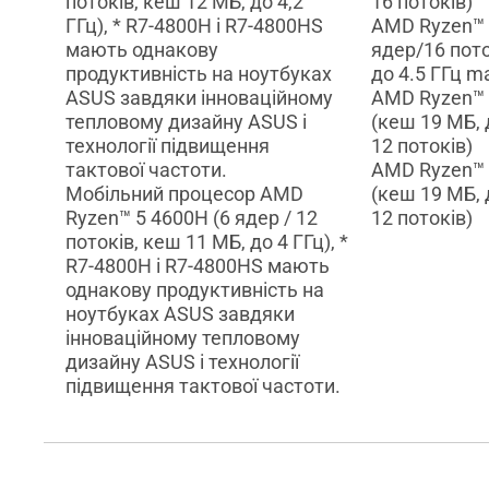
потоків, кеш 12 МБ, до 4,2
16 потоків)
ГГц), * R7-4800H і R7-4800HS
AMD Ryzen™ 
мають однакову
ядер/16 пото
продуктивність на ноутбуках
до 4.5 ГГц m
ASUS завдяки інноваційному
AMD Ryzen™ 
тепловому дизайну ASUS і
(кеш 19 МБ, д
технології підвищення
12 потоків)
тактової частоти.
AMD Ryzen™ 
Мобільний процесор AMD
(кеш 19 МБ, д
Ryzen™ 5 4600H (6 ядер / 12
12 потоків)
потоків, кеш 11 МБ, до 4 ГГц), *
R7-4800H і R7-4800HS мають
однакову продуктивність на
ноутбуках ASUS завдяки
інноваційному тепловому
дизайну ASUS і технології
підвищення тактової частоти.