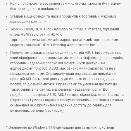
Колір пристрою та версії програм у комплекті можуть бути змінені
без попереднього повідомлення.
Згадані вище бренди та назви продуктів є торговими марками
відповідних компаній.
Терміни HDMI, HDMI High-Definition Multimedia Interface, фірмовий
стиль HDMIта логотипи HDMI є
торговельними марками або зареєстрованимиbторговельними
марками компанії HDMI Licensing Administrator, Inc.
Предметом реклами є відповідний пристрій ASUS, інформація про
який відображена в рекламних матеріалах. Інформація про сервіси
сторонніх надавачів послуг, які можуть бути доступні на
відповідному пристрої ASUS, має ознайомчий характер та не є
предметом реклами. Споживачу, який розглядає до придбання
пристрій ASUS з метою доступу до сервісів сторонніх надавачів
послуг, слід ознайомитися з правилами та умовами доступу до
таких сервісів на сайтах відповідних надавачів послуг ДО
придбання пристрою ASUS. ASUS не несе відповідальності за зміни
в правилах і умовах надання послуг сторонніми постачальниками,
обмеження або припинення надання доступу до сервісу для
визначених регіонів (територій).
*¹Оновлення до Windows 11 буде надано для сумісних пристроїв