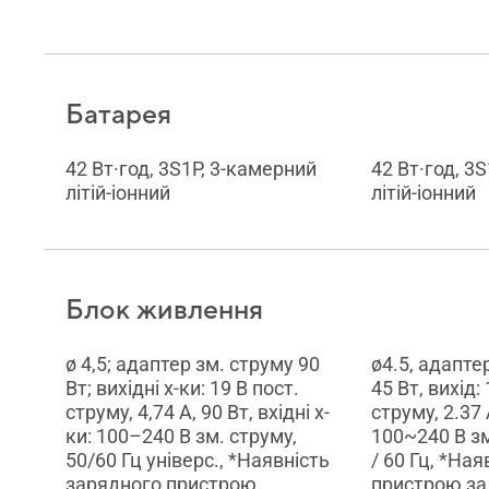
Батарея
42 Вт·год, 3S1P, 3-камерний
42 Вт·год, 3
літій-іонний
літій-іонний
Блок живлення
ø 4,5; адаптер зм. струму 90
ø4.5, адапте
Вт; вихідні х-ки: 19 В пост.
45 Вт, вихід:
струму, 4,74 А, 90 Вт, вхідні х-
струму, 2.37 A
ки: 100–240 В зм. струму,
100~240 В зм
50/60 Гц універс., *Наявність
/ 60 Гц, *На
зарядного пристрою
пристрою зал