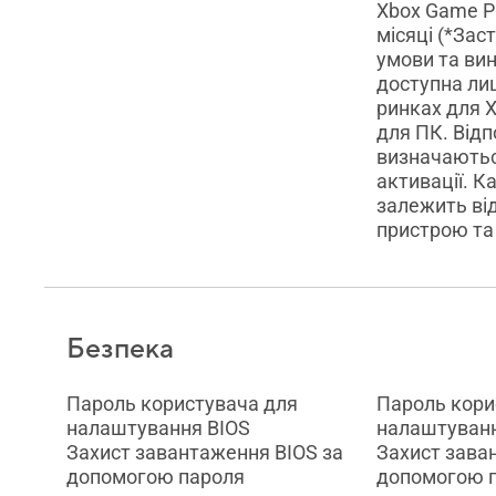
Xbox Game P
місяці (*За
умови та ви
доступна ли
ринках для 
для ПК. Відп
визначаютьс
активації. К
залежить від
пристрою та 
Безпека
Пароль користувача для
Пароль кори
налаштування BIOS
налаштуванн
Захист завантаження BIOS за
Захист зава
допомогою пароля
допомогою 