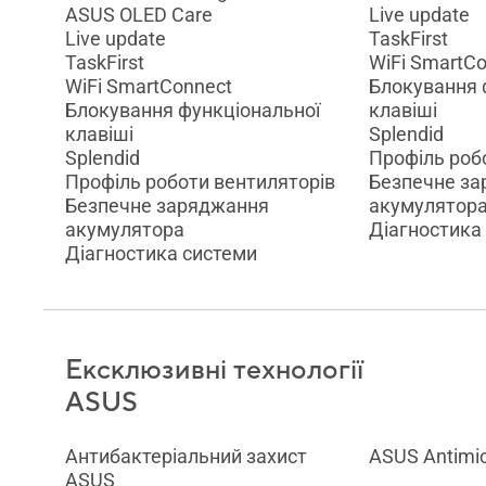
ASUS OLED Care
Live update
Live update
TaskFirst
TaskFirst
WiFi SmartC
WiFi SmartConnect
Блокування 
Блокування функціональної
клавіші
клавіші
Splendid
Splendid
Профіль роб
Профіль роботи вентиляторів
Безпечне з
Безпечне заряджання
акумулятор
акумулятора
Діагностика
Діагностика системи
Ексклюзивні технології
ASUS
Антибактеріальний захист
ASUS Antimic
ASUS