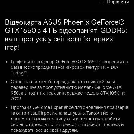
Порівняти
Відеокарта ASUS Phoenix GeForce®
GTX 1650 з 4 ГБ відеопам’яті GDDR5:
ваш пропуск у світ комп’ютерних
ігор!
Графічний процесор GeForce® GTX 1650: створений на
базі високопродуктивної мікроархітектури NVIDIA
Turing™.
Оновіть свій комп’ютер відеокартою, яка в 2 рази
перевершує за продуктивністю модель GeForce GTX
950, а в новітніх іграх випереджає модель GTX 1050 на
70%!
Програма GeForce Experience для оновлення драйверів
та оптимізації ігрових налаштувань. Також з його
допомогою можна записувати відеоролики, робити
скріншоти, вести прямі трансляції ігрового процесу й
показувати все це своїм друзям.