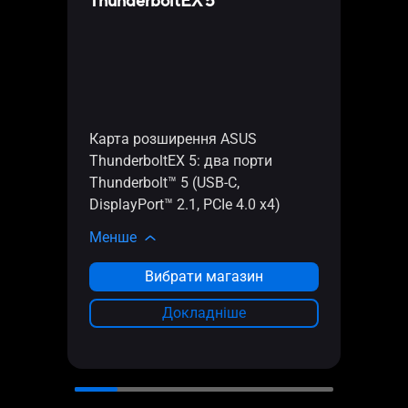
ThunderboltEX 5
Офіці
5 09
Карт
M.2 x
підт
Карта розширення ASUS
прис
ThunderboltEX 5: два порти
(224
Thunderbolt™ 5 (USB‑C,
проп
DisplayPort™ 2.1, PCIe 4.0 x4)
функц
проц
Менше
Мен
Вибрати магазин
П
Докладніше