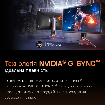
®
™
Технологія NVIDIA
G−SYNC
Ідеальна плавність
Ця відеокарта підтримує технологію адаптивної
®
TM
синхронізації NVIDIA
G-SYNC
, що усуває неприємні
ефекти, як-от «розрив кадру» й пригальмовування
зображення в іграх.