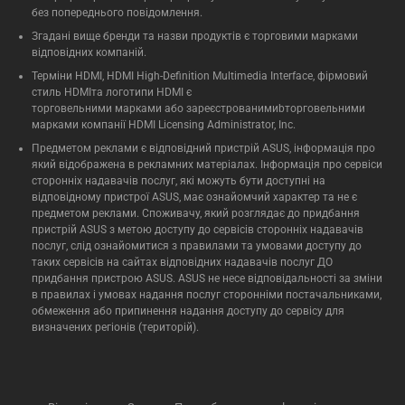
без попереднього повідомлення.
Згадані вище бренди та назви продуктів є торговими марками
відповідних компаній.
Терміни HDMI, HDMI High-Definition Multimedia Interface, фірмовий
стиль HDMIта логотипи HDMI є
торговельними марками або зареєстрованимиbторговельними
марками компанії HDMI Licensing Administrator, Inc.
Предметом реклами є відповідний пристрій ASUS, інформація про
який відображена в рекламних матеріалах. Інформація про сервіси
сторонніх надавачів послуг, які можуть бути доступні на
відповідному пристрої ASUS, має ознайомчий характер та не є
предметом реклами. Споживачу, який розглядає до придбання
пристрій ASUS з метою доступу до сервісів сторонніх надавачів
послуг, слід ознайомитися з правилами та умовами доступу до
таких сервісів на сайтах відповідних надавачів послуг ДО
придбання пристрою ASUS. ASUS не несе відповідальності за зміни
в правилах і умовах надання послуг сторонніми постачальниками,
обмеження або припинення надання доступу до сервісу для
визначених регіонів (територій).