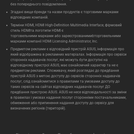
без попереднього повідомлення.
Згадані вище бренди та назви продуктів є торговими марками
відповідних компаній.
Терміни HDMI, HDMI High-Definition Multimedia Interface, фірмовий
стиль HDMIта логотипи HDMI є
торговельними марками або зареєстрованимиbторговельними
марками компанії HDMI Licensing Administrator, Inc.
Предметом реклами є відповідний пристрій ASUS, інформація про
який відображена в рекламних матеріалах. Інформація про сервіси
сторонніх надавачів послуг, які можуть бути доступні на
відповідному пристрої ASUS, має ознайомчий характер та не є
предметом реклами. Споживачу, який розглядає до придбання
пристрій ASUS з метою доступу до сервісів сторонніх надавачів
послуг, слід ознайомитися з правилами та умовами доступу до
таких сервісів на сайтах відповідних надавачів послуг ДО
придбання пристрою ASUS. ASUS не несе відповідальності за зміни
в правилах і умовах надання послуг сторонніми постачальниками,
обмеження або припинення надання доступу до сервісу для
визначених регіонів (територій).