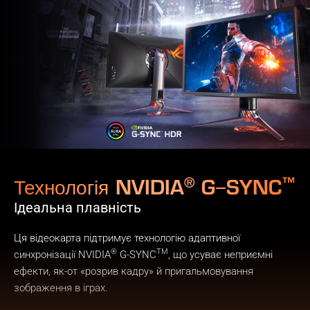
®
™
Технологія NVIDIA
G−SYNC
Ідеальна плавність
Ця відеокарта підтримує технологію адаптивної
®
TM
синхронізації NVIDIA
G-SYNC
, що усуває неприємні
ефекти, як-от «розрив кадру» й пригальмовування
зображення в іграх.