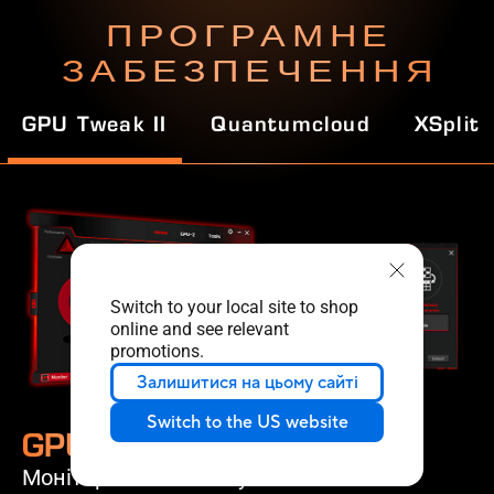
ПРОГРАМНЕ
ЗАБЕЗПЕЧЕННЯ
GPU Tweak II
Quantumcloud
XSplit
Switch to your local site to shop
online and see relevant
promotions.
Залишитися на цьому сайті
Switch to the US website
GPU Tweak II
Моніторинг і налаштування