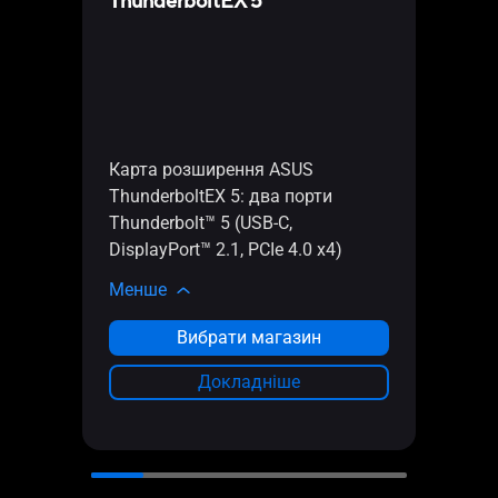
ThunderboltEX 5
Офіці
5 09
Карт
M.2 x
підт
Карта розширення ASUS
прис
ThunderboltEX 5: два порти
(224
Thunderbolt™ 5 (USB‑C,
проп
DisplayPort™ 2.1, PCIe 4.0 x4)
функц
проц
Менше
Мен
Вибрати магазин
П
Докладніше