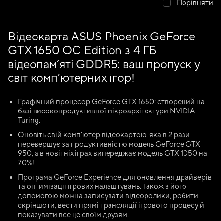
Порівняти
Відеокарта ASUS Phoenix GeForce
GTX 1650 OC Edition з 4 ГБ
відеопам’яті GDDR5: ваш пропуск у
світ комп’ютерних ігор!
Графічний процесор GeForce GTX 1650: створений на
базі високопродуктивної мікроархітектури NVIDIA
Turing.
Оновіть свій комп’ютер відеокартою, яка в 2 рази
перевершує за продуктивністю модель GeForce GTX
950, а в новітніх іграх випереджає модель GTX 1050 на
70%!
Програма GeForce Experience для оновлення драйверів
та оптимізації ігрових налаштувань. Також з його
допомогою можна записувати відеоролики, робити
скріншоти, вести прямі трансляції ігрового процесу й
показувати все це своїм друзям.