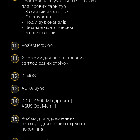
Просторове звучання DTS Custom
для ігрових гарнітур
Захисний екран TUF
Екранування
Поділ аудіоканалів
Високоякісні японські
конденсатори
Роз'єм ProCool
2 роз'єми для повноколірних
світлодіодних стрічок
DrMOS
AURA Sync
DDR4 4600 МГц (розгін)
ASUS OptiMem II
Роз’єм для адресованих
світлодіодних стрічок другого
покоління