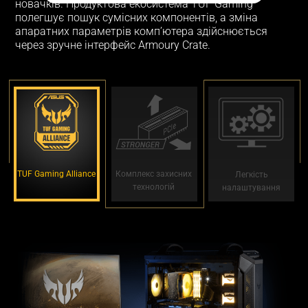
новачків. Продуктова екосистема TUF Gaming
полегшує пошук сумісних компонентів, а зміна
апаратних параметрів комп’ютера здійснюється
через зручне інтерфейс Armoury Crate.
TUF Gaming Alliance
Комплекс захисних
Легкість
технологій
налаштування