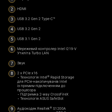
HDMI
USB 3.2 Gen 2 Type-C™
USB 3.2 Gen 2
USB 3.1 Gen 2
Мережевий контролер Intel I219-V
Утиліта Turbo LAN
Звук
2 x PCIe x16
®
Технологія Intel
Rapid Storage
для PCIe-накопичувачів Intel
із прямим підключенням до
процесора
Підтримка 2-way CrossFireX
Технологія ASUS SafeSlot
®
Аудіокодек Realtek
S1200A