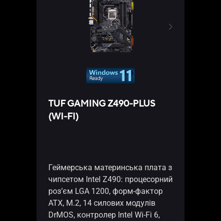
ASU
TUF GAMING Z490-PLUS
Pane
(WI-FI)
ASUS
44-л
Геймерська материнська плата з
підт
чипсетом Intel Z490: процесорний
довж
роз’єм LGA 1200, форм-фактор
довж
ATX, M.2, 14 силових модулів
товщ
DrMOS, контролер Intel Wi-Fi 6,