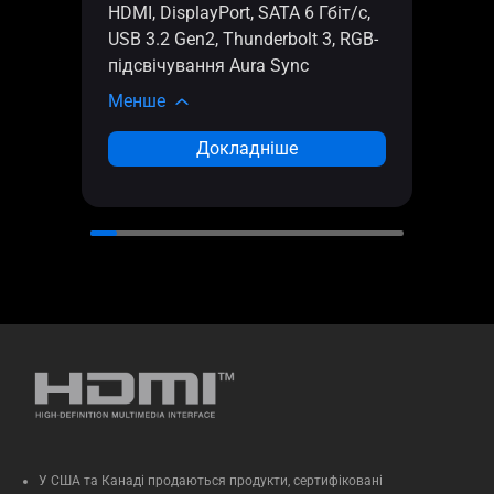
живл
HDMI, DisplayPort, SATA 6 Гбіт/с,
мм
USB 3.2 Gen2, Thunderbolt 3, RGB-
Мен
підсвічування Aura Sync
Менше
Докладніше
У США та Канаді продаються продукти, сертифіковані