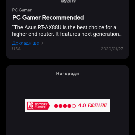
PC Gamer
PC Gamer Recommended
"The Asus RT-AX88U is the best choice for a
higher end router. It features next generation
Wi-Fi 6 (802.11ax) technology, and an
Докладніше
impressive eight Gigabit Ethernet ports, which
USA
2020/01/27
even supports link aggregation. Backing this
up is the usual excellent AsusWRT interface,
which allows granular control of every
imaginable setting. "
Нагороди