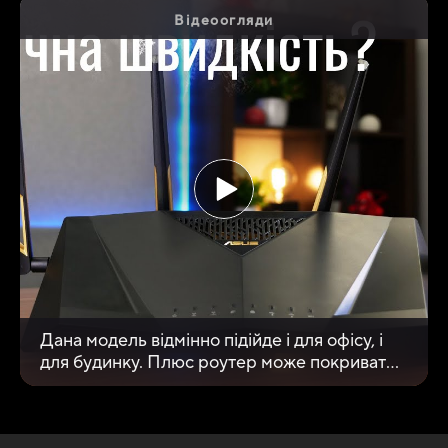
Відеоогляди
Дана модель відмінно підійде і для офісу, і
для будинку. Плюс роутер може покривати
величезні площі завдяки підтримці AiMesh