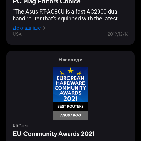
PC Mag Editors Choice
"The Asus RT-AC86U is a fast AC2900 dual
band router that's equipped with the latest
networking technology and is loaded with
Докладніше
gamer optimization and network protection
USA
2019/12/16
features."
Нагороди
KitGuru
EU Community Awards 2021