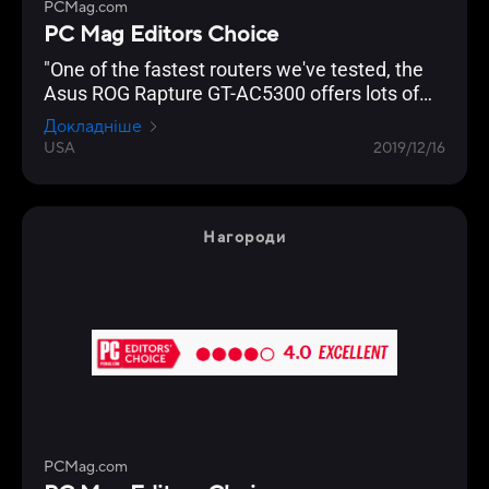
PCMag.com
PC Mag Editors Choice
"One of the fastest routers we've tested, the
Asus ROG Rapture GT-AC5300 offers lots of
gamer-friendly features, copious I/O ports, and
Докладніше
a slick management console that lets you
USA
2019/12/16
optimize your network for lag-free gaming."
Нагороди
PCMag.com