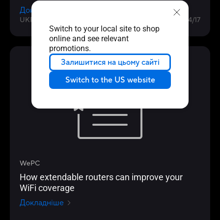
частот в диапазонах от 1 до 7 ГГц по мере
Докладніше
их появления. За счёт упомянутого MU-
UKRAINE
2020/04/17
MIMO были внедрены ещё несколько
Switch to your local site to shop
технологий, которые повысили не столько
online and see relevant
promotions.
скорость передачи данных, сколько
стабильность сигнала.
Огляди ЗМІ
Залишитися на цьому сайті
Switch to the US website
WePC
How extendable routers can improve your
WiFi coverage
Докладніше