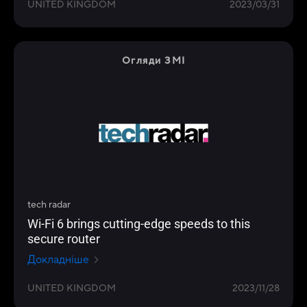
UNITED KINGDOM
2023/03/31
Огляди ЗМІ
tech radar
Wi-Fi 6 brings cutting-edge speeds to this
secure router
Докладніше
UNITED KINGDOM
2023/11/28