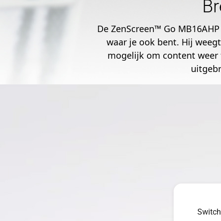
Br
De ZenScreen™ Go MB16AHP i
waar je ook bent. Hij weeg
mogelijk om content weer t
uitgeb
Switch