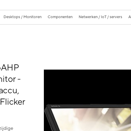
Desktops / Monitoren
Componenten
Netwerken / IoT / servers
A
6AHP
tor -
accu,
licker
ijdige