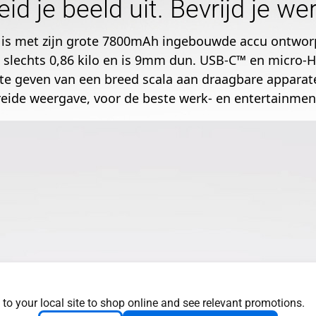
eid je beeld uit. Bevrijd je we
s met zijn grote 7800mAh ingebouwde accu ontworp
t slechts 0,86 kilo en is 9mm dun. USB-C™ en micro-
e geven van een breed scala aan draagbare apparaten
reide weergave, voor de beste werk- en entertainmen
 to your local site to shop online and see relevant promotions.