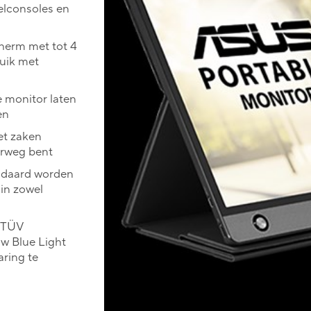
elconsoles en
herm met tot 4
ruik met
 monitor laten
en
et zaken
erweg bent
ndaard worden
in zowel
n TÜV
ow Blue Light
ring te