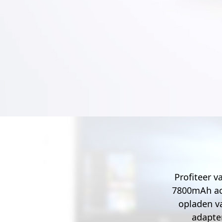
Profiteer 
7800mAh acc
opladen v
adapte