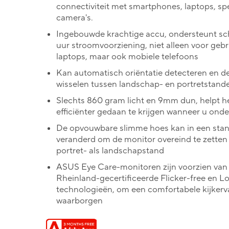
connectiviteit met smartphones, laptops, sp
camera's.
Ingebouwde krachtige accu, ondersteunt sc
uur stroomvoorziening, niet alleen voor geb
laptops, maar ook mobiele telefoons
Kan automatisch oriëntatie detecteren en de
wisselen tussen landschap- en portretstand
Slechts 860 gram licht en 9mm dun, helpt h
efficiënter gedaan te krijgen wanneer u ond
De opvouwbare slimme hoes kan in een sta
veranderd om de monitor overeind te zetten 
portret- als landschapstand
ASUS Eye Care-monitoren zijn voorzien va
Rheinland-gecertificeerde Flicker-free en L
technologieën, om een comfortabele kijkerva
waarborgen