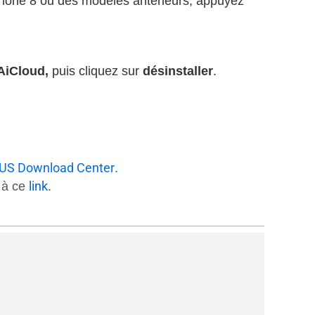
iPhone 8 ou des modèles antérieurs, appuyez
AiCloud,
puis cliquez sur
désinstaller
.
US Download Center
.
link
r à ce
.