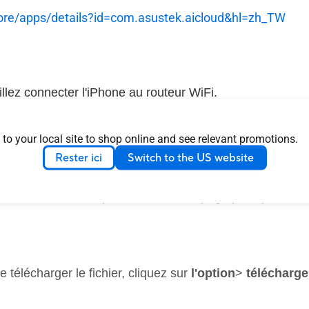
tore/apps/details?id=com.asustek.aicloud&hl=zh_TW
uillez connecter l'iPhone au routeur WiFi.
, veuillez lancer l'application. Connectez-vous avec le 
 to your local site to shop online and see relevant promotions.
stance depuis le WAN (hors réseau domestique), veuillez ac
Rester ici
Switch to the US website
 routeurs et des disques USB dans la page principale. Cl
e télécharger le fichier, cliquez sur
l'option
>
télécharge