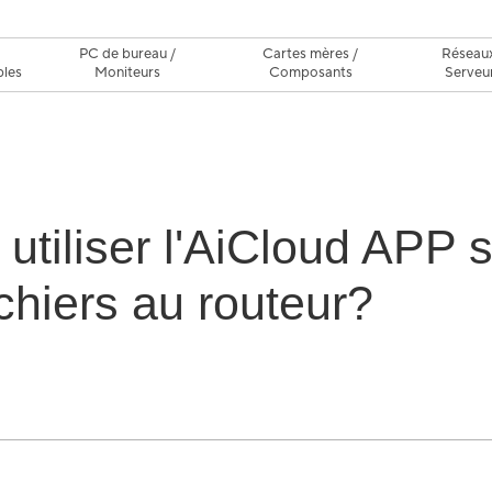
C
PC de bureau /
Cartes mères /
Réseaux
bles
Moniteurs
Composants
Serveu
tiliser l'AiCloud APP s
chiers au routeur?