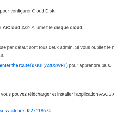
?
pour configurer Cloud Disk.
ur
AiCloud 2.0
> Allumez le
disque cloud
.
asse par défaut sont tous deux admin. Si vous oubliez le n
ut.
 enter the router's GUI (ASUSWRT)
pour apprendre plus.
s pouvez télécharger et installer l'application ASUS AiC
asus-aicloud/id527118674