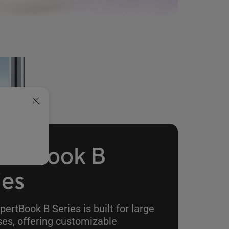
ertBook B
ies
ertBook B Series is built for large
ses, offering customizable