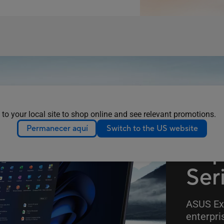
 to your local site to shop online and see relevant promotions.
Permanecer aquí
Switch to the US website
Exp
Ser
ASUS Exp
enterpri