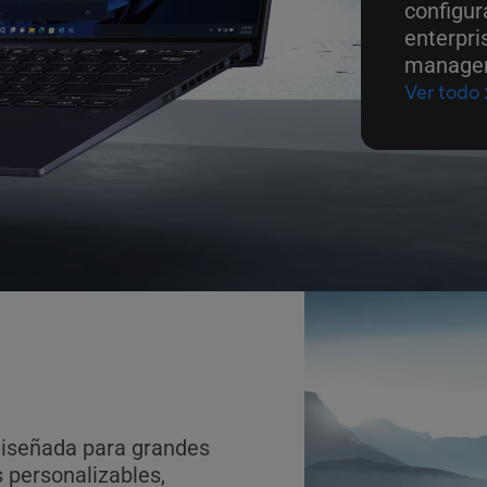
configura
enterpri
managem
Ver todo
diseñada para grandes
 personalizables,