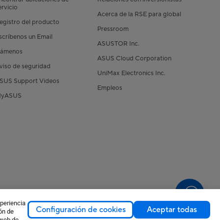
ervicio
Acerca de la RSE para global
egistro del producto
Pressroom
scríbenos un Email
ASUSTOR Inc.
lámenos
ASUS Cloud Corporation
viso de seguridad
UniMax Electronics Inc.
SUS Support Videos
Empleos
yASUS
xperiencia
Configuración de cookies
Aceptar todas
ión de
Chile / Español
 web de