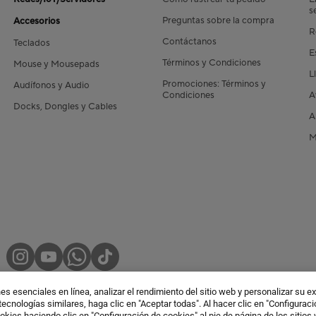
s
Preguntas sobre la compra
Accesorios
R
Contáctanos
Teclados
E
Términos y Condiciones
Mouse y Mousepads
L
Promociones: Términos y
Audífonos y Audio
Condiciones
A
Docks, Dongles y Cables
A
M
es esenciales en línea, analizar el rendimiento del sitio web y personalizar su e
tecnologías similares, haga clic en "Aceptar todas". Al hacer clic en "Configurac
diciones de uso
Política de privacidad
Configuración de cookies
okies haciendo clic en "Configuración de cookies" al pie de página de los sitios