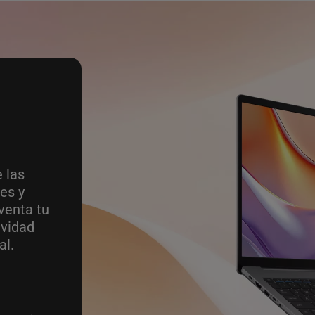
 las
es y
venta tu
ividad
al.