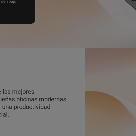
 de abajo.
e las mejores
ueñas oficinas modernas.
n una productividad
ial.