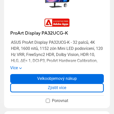
ProArt Display PA32UCG-K
ASUS ProArt Display PA32UCG-K - 32 palců, 4K
HDR, 1600 nitů, 1152 zón Mini LED podsvícení, 120
Hz VRR, FreeSync2 HDR, Dolby Vision, HDR-10,
HLG, ΔE< 1, DCI-P3, ProArt Hardware Calibration,
Thunderbolt™ 3, HDMI(v2.1), VESA DisplayHDR
Více
1400
Velkoobjemový nákup
Zjistit více
Porovnat