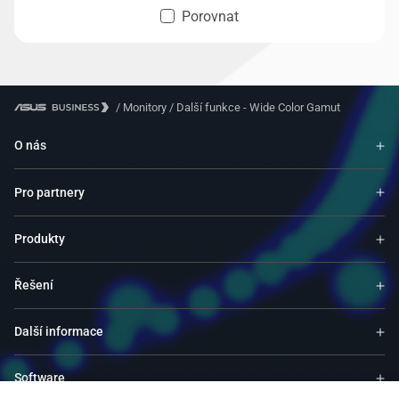
Porovnat
/
Monitory
/
Další funkce - Wide Color Gamut
O nás
Pro partnery
Produkty
Řešení
Další informace
Software