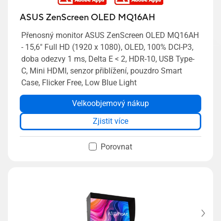
ASUS ZenScreen OLED MQ16AH
Přenosný monitor ASUS ZenScreen OLED MQ16AH
- 15,6" Full HD (1920 x 1080), OLED, 100% DCI-P3,
doba odezvy 1 ms, Delta E < 2, HDR-10, USB Type-
C, Mini HDMI, senzor přiblížení, pouzdro Smart
Case, Flicker Free, Low Blue Light
Velkoobjemový nákup
Zjistit více
Porovnat