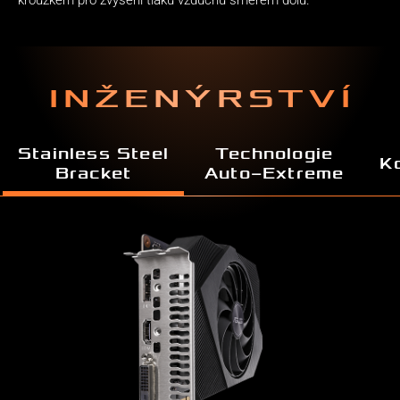
kroužkem pro zvýšení tlaku vzduchu směrem dolů.
INŽENÝRSTVÍ
Stainless Steel
Technologie
K
Bracket
Auto−Extreme