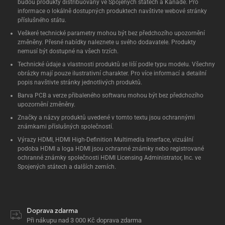
budou produkty distribuovány ve Spojených státech a Kanadě. Pro
informace o lokálně dostupných produktech navštivte webové stránky
příslušného státu.
Veškeré technické parametry mohou být bez předchozího upozornění
změněny. Přesné nabídky naleznete u svého dodavatele. Produkty
nemusí být dostupné na všech trzích.
Technické údaje a vlastnosti produktů se liší podle typu modelu. Všechny
obrázky mají pouze ilustrativní charakter. Pro více informací a detailní
popis navštivte stránky jednotlivých produktů.
Barva PCB a verze přibaleného softwaru mohou být bez předchozího
upozornění změněny.
Značky a názvy produktů uvedené v tomto textu jsou ochrannými
známkami příslušných společností.
Výrazy HDMI, HDMI High-Definition Multimedia Interface, vizuální
podoba HDMI a loga HDMI jsou ochranné známky nebo registrované
ochranné známky společnosti HDMI Licensing Administrator, Inc. ve
Spojených státech a dalších zemích.
Doprava zdarma
Při nákupu nad 3 000 Kč doprava zdarma