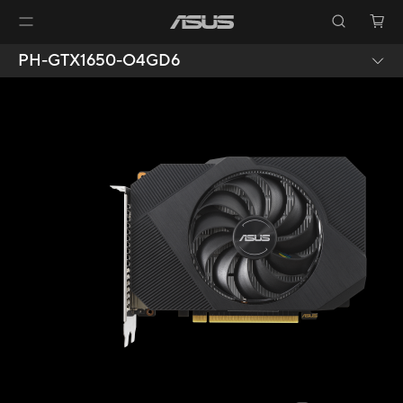
PH-GTX1650-O4GD6