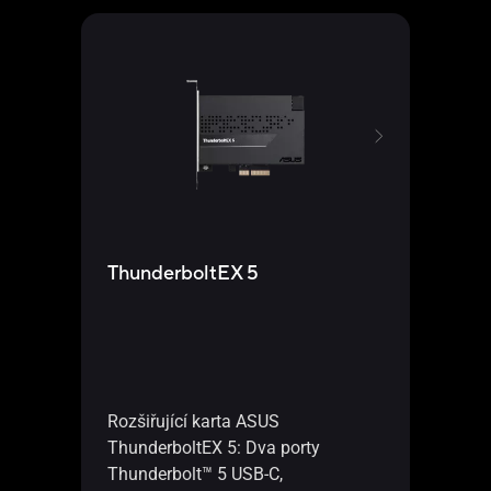
ThunderboltEX 5
USB
Rozšiřující karta ASUS
Kart
ThunderboltEX 5: Dva porty
port
Thunderbolt™ 5 USB-C,