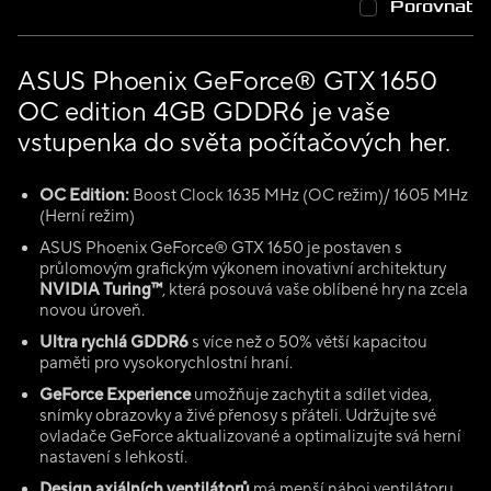
Porovnat
ASUS Phoenix GeForce® GTX 1650
OC edition 4GB GDDR6 je vaše
vstupenka do světa počítačových her.
OC Edition:
Boost Clock 1635 MHz (OC režim)/ 1605 MHz
(Herní režim)
ASUS Phoenix GeForce® GTX 1650 je postaven s
průlomovým grafickým výkonem inovativní architektury
NVIDIA Turing™
, která posouvá vaše oblíbené hry na zcela
novou úroveň.
Ultra rychlá GDDR6
s více než o 50% větší kapacitou
paměti pro vysokorychlostní hraní.
GeForce Experience
umožňuje zachytit a sdílet videa,
snímky obrazovky a živé přenosy s přáteli. Udržujte své
ovladače GeForce aktualizované a optimalizujte svá herní
nastavení s lehkostí.
Design axiálních ventilátorů
má menší náboj ventilátoru,