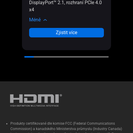
Displ
DisplayPort™ 2.1, rozhraní PCIe 4.0
4.0 x
x4
Mén
Méně
Zjistit více
Produkty certifikované dle komise FCC (Federal Communications
Commission) a kanadského Ministerstva průmyslu (Industry Canada)