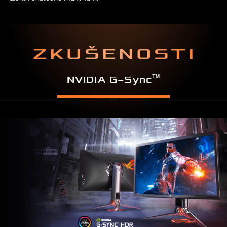
ZKUŠENOSTI
™
NVIDIA G−Sync