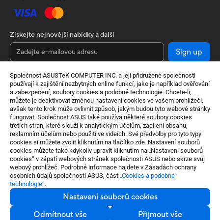
Získejte nejnovější nabídky a další
Sign up
Společnost ASUSTeK COMPUTER INC. a její přidružené společnosti
používají k zajištění nezbytných online funkcí, jako je například ověřování
a zabezpečení, soubory cookies a podobné technologie. Chcete-li,
můžete je deaktivovat změnou nastavení cookies ve vašem prohlížeči,
avšak tento krok může ovlivnit způsob, jakým budou tyto webové stránky
fungovat. Společnost ASUS také používá některé soubory cookies
třetích stran, které slouží k analytickým účelům, zacílení obsahu,
reklamním účelům nebo použití ve videích. Své předvolby pro tyto typy
cookies si můžete zvolit kliknutím na tlačítko zde. Nastavení souborů
Czech Republic / Čeština
cookies můžete také kdykoliv upravit kliknutím na „Nastavení souborů
cookies“ v zápatí webových stránek společnosti ASUS nebo skrze svůj
©ASUSTeK Computer Inc. Všechna práva
webový prohlížeč. Podrobné informace najdete v Zásadách ochrany
vyhrazena.
osobních údajů společnosti ASUS, část
„Cookies a podobné
technologie“
.
Podmínky použití
Ochrana osobních údajů
Nastavení souborů cookies
Nastavení souborů cookies
Odmítnout vše
Přijmout vše