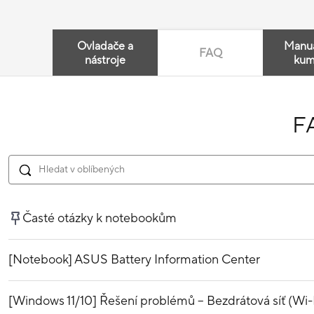
Ovladače a
Manuá
FAQ
nástroje
kum
F
Časté otázky k notebookům
[Notebook] ASUS Battery Information Center
[Windows 11/10] Řešení problémů – Bezdrátová síť (Wi-