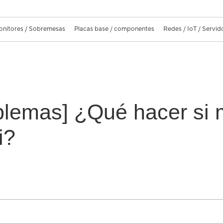
nitores / Sobremesas
Placas base / componentes
Redes / IoT / Servid
blemas] ¿Qué hacer si m
i?