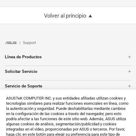
Volver al principio
Support
Línea de Productos
Portátiles
Solicitar Servicio
Placas base
Comprobación de Garantía
Tarjetas Gráficas
Servicio de Soporte
Estado de reparación
Smartphones
Registro de Producto
Centros reparadores
PC tipo torre
ASUSTeK COMPUTER INC. y sus entidades afiliadas utilizan cookies y
Contáctanos
Vídeos de Soporte ASUS
Redes
tecnologías similares para realizar funciones esenciales en línea, como
Llámanos
la autenticación y seguridad. Puede deshabilitarlas mediante cambios
Mostrar todos los productos
en la configuración de las cookies a través del navegador, pero esto
MyASUS
podría afectar a las funciones de este sitio web. Además, ASUS utiliza
Solicitud del cliente sobre datos personales
algunas cookies de análisis, segmentación/publicidad y cookies
integradas en el vídeo, proporcionadas por ASUS o terceros. Por favor,
Sobre RSC (en inglés)
haga clic en este botón para elegir su preferencia para este tipo de