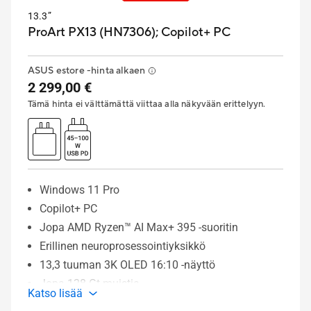
13.3”
ProArt PX13 (HN7306);
Copilot+ PC
ASUS estore -hinta alkaen
2 299,00 €
Tämä hinta ei välttämättä viittaa alla näkyvään erittelyyn.
Windows 11 Pro
Copilot+ PC
Jopa AMD Ryzen™ AI Max+ 395 -suoritin
Erillinen neuroprosessointiyksikkö
13,3 tuuman 3K OLED 16:10 -näyttö
Jopa 128 Gt muistia
Katso lisää
Jopa 1 Tt SSD-tallennustilaa