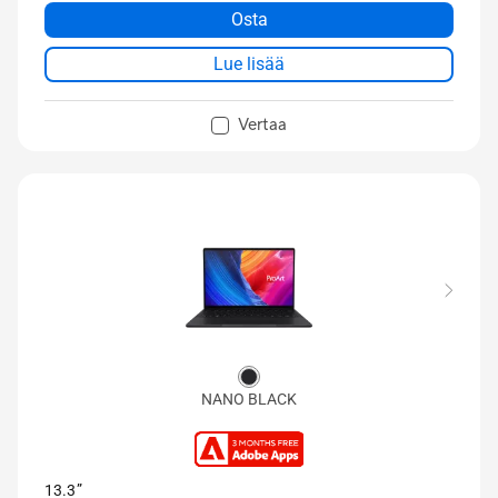
ASUS DialPad
Osta
Täydelliset I/O-portit USB 4 Type-C -liitännällä
Lue lisää
WiFi 7 (802.11be)
Vertaa
NANO BLACK
13.3”