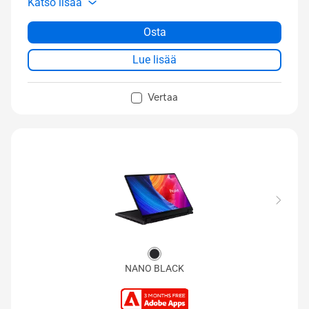
Katso lisää
Jopa 2 Tt SSD-tallennustilaa
ASUS DialPad
Osta
Täydelliset I/O-portit USB 4 Type-C -liitännällä
Lue lisää
WiFi 7 (802.11be)
Vertaa
NANO BLACK