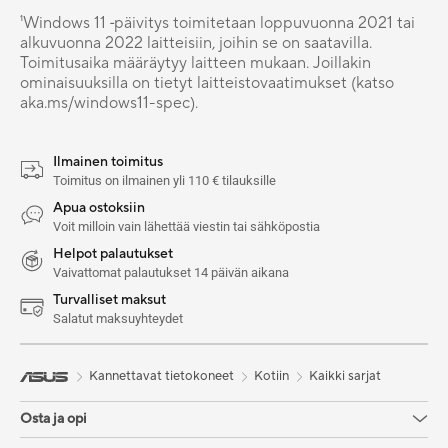
¹Windows 11 ‑päivitys toimitetaan loppuvuonna 2021 tai
alkuvuonna 2022 laitteisiin, joihin se on saatavilla.
Toimitusaika määräytyy laitteen mukaan. Joillakin
ominaisuuksilla on tietyt laitteistovaatimukset (katso
aka.ms/windows11-spec).
Ilmainen toimitus
Toimitus on ilmainen yli 110 € tilauksille
Apua ostoksiin
Voit milloin vain lähettää viestin tai sähköpostia
Helpot palautukset
Vaivattomat palautukset 14 päivän aikana
Turvalliset maksut
Salatut maksuyhteydet
Kannettavat tietokoneet
Kotiin
Kaikki sarjat
Osta ja opi