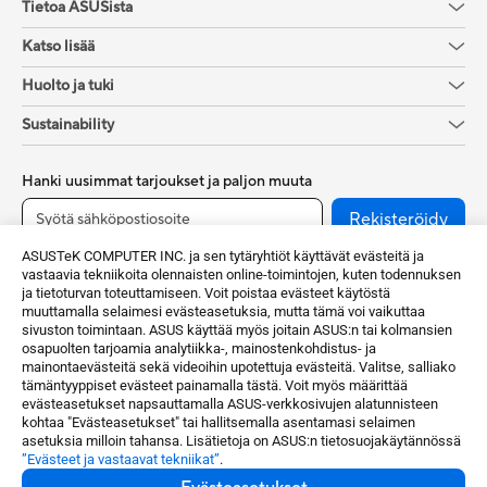
Tietoa ASUSista
Katso lisää
Huolto ja tuki
Sustainability
Hanki uusimmat tarjoukset ja paljon muuta
Rekisteröidy
ASUSTeK COMPUTER INC. ja sen tytäryhtiöt käyttävät evästeitä ja
vastaavia tekniikoita olennaisten online-toimintojen, kuten todennuksen
ja tietoturvan toteuttamiseen. Voit poistaa evästeet käytöstä
muuttamalla selaimesi evästeasetuksia, mutta tämä voi vaikuttaa
sivuston toimintaan. ASUS käyttää myös joitain ASUS:n tai kolmansien
osapuolten tarjoamia analytiikka-, mainostenkohdistus- ja
mainontaevästeitä sekä videoihin upotettuja evästeitä. Valitse, salliako
tämäntyyppiset evästeet painamalla tästä. Voit myös määrittää
evästeasetukset napsauttamalla ASUS-verkkosivujen alatunnisteen
Finland / Suomi
kohtaa "Evästeasetukset" tai hallitsemalla asentamasi selaimen
asetuksia milloin tahansa. Lisätietoja on ASUS:n tietosuojakäytännössä
”Evästeet ja vastaavat tekniikat”
.
©ASUSTeK Computer Inc.Kaikki oikeudet pidätetään.