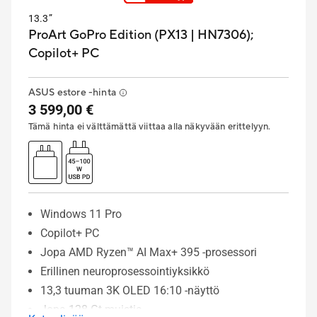
13.3”
ProArt GoPro Edition (PX13 | HN7306);
Copilot+ PC
ASUS estore -hinta
3 599,00 €
Tämä hinta ei välttämättä viittaa alla näkyvään erittelyyn.
Windows 11 Pro
Copilot+ PC
Jopa AMD Ryzen™ AI Max+ 395 -prosessori
Erillinen neuroprosessointiyksikkö
13,3 tuuman 3K OLED 16:10 -näyttö
Jopa 128 Gt muistia