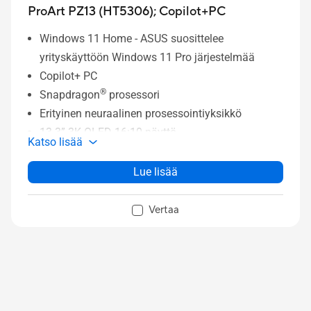
ProArt PZ13 (HT5306);
Copilot+PC
Windows 11 Home - ASUS suosittelee
yrityskäyttöön Windows 11 Pro järjestelmää
Copilot+ PC
®
Snapdragon
prosessori
Erityinen neuraalinen prosessointiyksikkö
13.3” 3K OLED 16:10 näyttö
Katso lisää
Jopa 16 Gt muistia
Jopa 1 Tt SSD-tallennustila
Lue lisää
Pitkäkestoinen 70 Wh akku
IP52-luokitus ja sotilasluokan kestävyys
Vertaa
Irrotettava täysikokoinen näppäimistö