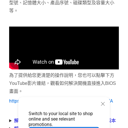
型號、記憶體大小、產品序號、磁碟類型及容量大小
等。
為了提供給您更清楚的操作說明，您也可以點擊下方
YouTube影片連結，觀看如何解決開機直接進入BIOS
畫面。
https://www.youtube.com/watch?v=VyOA2FFMafA
Switch to your local site to shop
online and see relevant
解決方式一、移除外接裝置並更新BIOS至最新版本
promotions.