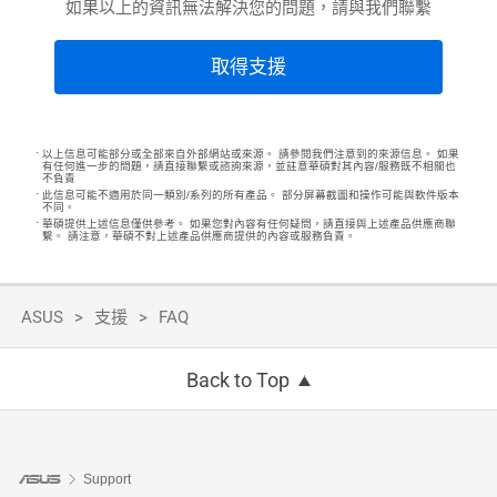
如果以上的資訊無法解決您的問題，請與我們聯繫
取得支援
以上信息可能部分或全部來自外部網站或來源。 請參閱我們注意到的來源信息。 如果
有任何進一步的問題，請直接聯繫或諮詢來源，並註意華碩對其內容/服務既不相關也
不負責
此信息可能不適用於同一類別/系列的所有產品。 部分屏幕截圖和操作可能與軟件版本
不同。
華碩提供上述信息僅供參考。 如果您對內容有任何疑問，請直接與上述產品供應商聯
繫。 請注意，華碩不對上述產品供應商提供的內容或服務負責。
ASUS
支援
FAQ
Back to Top
Support