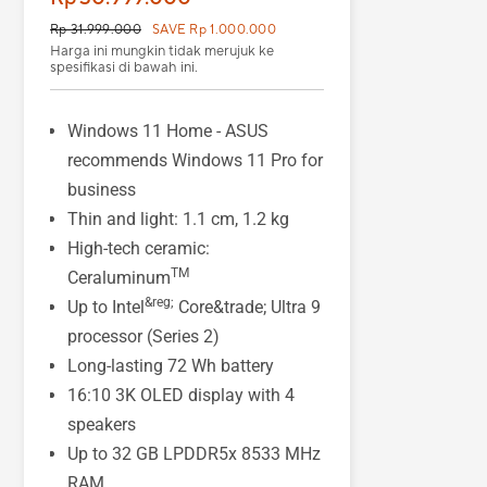
Rp 31.999.000
SAVE Rp 1.000.000
Harga ini mungkin tidak merujuk ke
spesifikasi di bawah ini.
Windows 11 Home - ASUS
recommends Windows 11 Pro for
business
Thin and light: 1.1 cm, 1.2 kg
High-tech ceramic:
TM
Ceraluminum
&reg;
Up to Intel
Core&trade; Ultra 9
processor (Series 2)
Long-lasting 72 Wh battery
16:10 3K OLED display with 4
speakers
Up to 32 GB LPDDR5x 8533 MHz
RAM