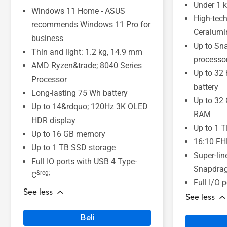
Under 1 k
Windows 11 Home - ASUS
High-tech
recommends Windows 11 Pro for
Ceralumi
business
Up to Sn
Thin and light: 1.2 kg, 14.9 mm
processo
AMD Ryzen&trade; 8040 Series
Up to 32 
Processor
battery
Long-lasting 75 Wh battery
Up to 3
Up to 14&rdquo; 120Hz 3K OLED
RAM
HDR display
Up to 1 T
Up to 16 GB memory
16:10 FH
Up to 1 TB SSD storage
Super-lin
Full IO ports with USB 4 Type-
Snapdrag
&reg;
C
Full I/O 
See less
See less
Beli