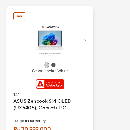
Deal
Scandinavian White
14”
ASUS Zenbook S14 OLED
(UX5406);
Copilot+ PC
Harga mulai dari
Rp 30.999.000