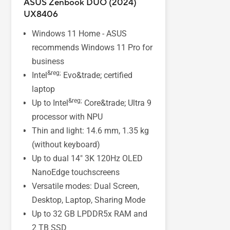
ASUS Zenbook DUO (2024)
UX8406
Windows 11 Home - ASUS
recommends Windows 11 Pro for
business
&reg;
Intel
Evo&trade; certified
laptop
&reg;
Up to Intel
Core&trade; Ultra 9
processor with NPU
Thin and light: 14.6 mm, 1.35 kg
(without keyboard)
Up to dual 14" 3K 120Hz OLED
NanoEdge touchscreens
Versatile modes: Dual Screen,
Desktop, Laptop, Sharing Mode
Up to 32 GB LPDDR5x RAM and
2 TB SSD