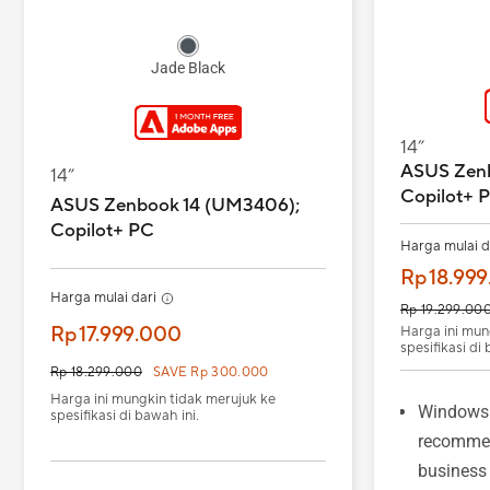
Jade Black
14”
ASUS Zenb
14”
Copilot+ 
ASUS Zenbook 14 (UM3406);
Copilot+ PC
Harga mulai d
Rp 18.99
Harga mulai dari
Rp 19.299.00
Rp 17.999.000
Harga ini mun
spesifikasi di 
Rp 18.299.000
SAVE Rp 300.000
Harga ini mungkin tidak merujuk ke
Windows
spesifikasi di bawah ini.
recommen
business