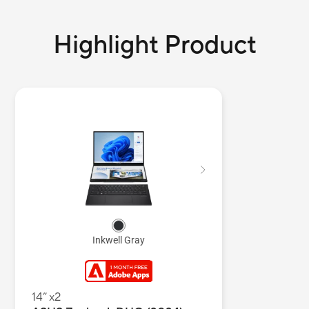
Highlight Product
Inkwell Gray
14” x2