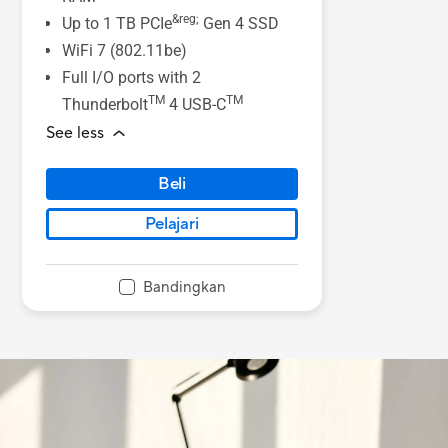
&reg;
Up to 1 TB PCIe
Gen 4 SSD
WiFi 7 (802.11be)
Full I/O ports with 2
TM
TM
Thunderbolt
4 USB-C
See less
Beli
Pelajari
Bandingkan