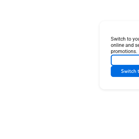
Switch to you
online and s
promotions.
Switch 