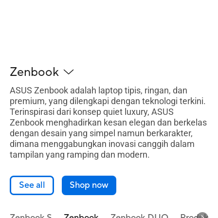
Zenbook
ASUS Zenbook adalah laptop tipis, ringan, dan
premium, yang dilengkapi dengan teknologi terkini.
Terinspirasi dari konsep quiet luxury, ASUS
Zenbook menghadirkan kesan elegan dan berkelas
dengan desain yang simpel namun berkarakter,
dimana menggabungkan inovasi canggih dalam
tampilan yang ramping dan modern.
See all
Shop now
Zenbook S
Zenbook
Zenbook DUO
Produk R