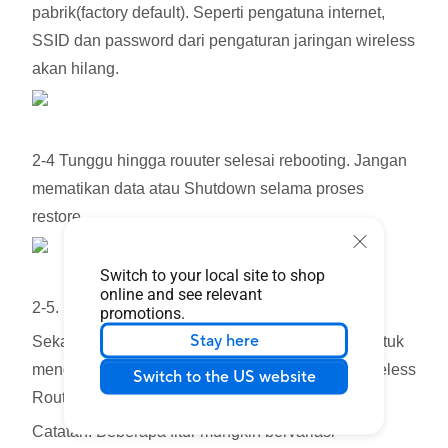
pabrik(factory default). Seperti pengatuna internet,
SSID dan password dari pengaturan jaringan wireless
akan hilang.
2-4 Tunggu hingga rouuter selesai rebooting. Jangan
mematikan data atau Shutdown selama proses
restore.
Switch to your local site to shop
online and see relevant
2-5. Selesaikan factory default,
promotions.
Stay here
Sekarang Anda dapat menggunakan Web GUI untuk
mengkonfigurasi pengaturan baru dari ASUS Wireless
Switch to the US website
Router Anda.
Catatan: Beberapa fitur mungkin bervariasi