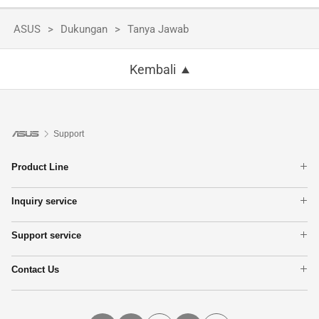
ASUS
Dukungan
Tanya Jawab
Kembali
Support
Product Line
Phone
Inquiry service
Gaming handhelds
Warranty check
Laptop
Support service
Check repair status
Motherboards
Product Registration
Find Service Locations
PC Tower
Contact Us
ASUS Support Videos
Online RMA
Monitors
Call Us
Tampilkan semua produk
Email Us