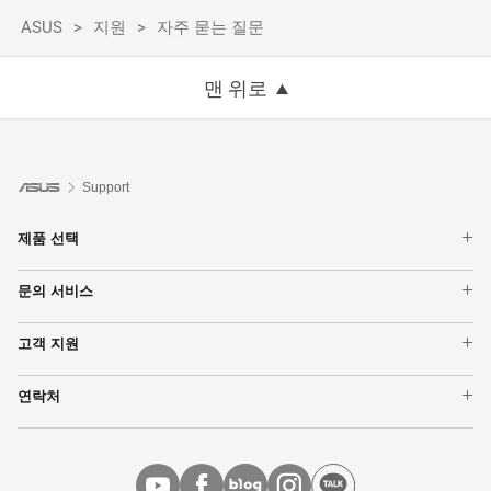
ASUS
지원
자주 묻는 질문
맨 위로
Support
제품 선택
노트북
문의 서비스
데스크탑 PC
보증기간 확인
모니터
고객 지원
수리 현황 확인
그래픽카드
제품 등록
서비스 센터 위치
네트워킹
연락처
ASUS Support Videos
메인보드
ASUS 대표번호 1566-6868
모든 제품 보기
메일 문의
MyASUS