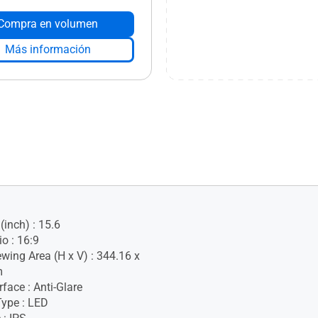
Compra en volumen
Más información
(inch) : 15.6
o : 16:9
ewing Area (H x V) : 344.16 x
m
face : Anti-Glare
Type : LED