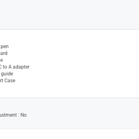
 pen
Card
le
 to A adapter
 guide
t Case
ustment : No