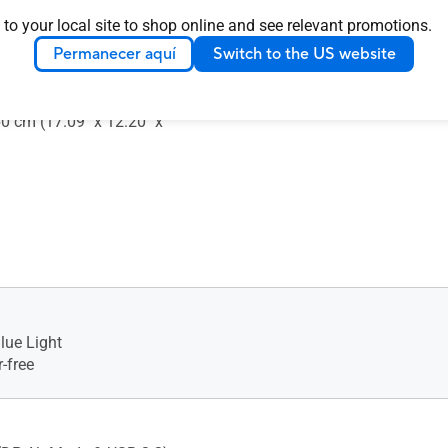
 to your local site to shop online and see relevant promotions.
Permanecer aquí
Switch to the US website
nsion (W x H x D) : 35.97 x
0 cm (14.16" x 8.91" x 0.31")
ion (W x H x D) : 43.40 x
60 cm (17.09" x 12.20" x
lue Light
-free