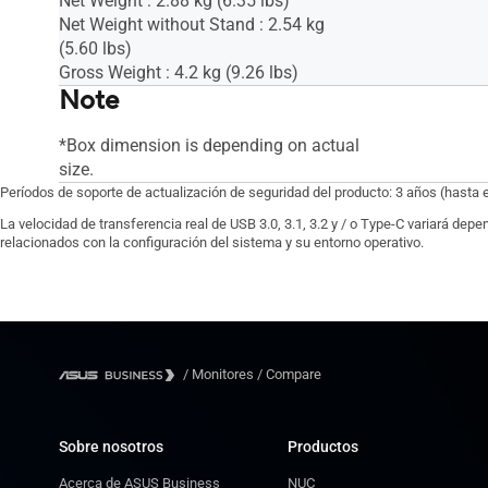
Net Weight : 2.88 kg (6.35 lbs)
Net Weight without Stand : 2.54 kg
(5.60 lbs)
Gross Weight : 4.2 kg (9.26 lbs)
Note
*Box dimension is depending on actual
size.
Períodos de soporte de actualización de seguridad del producto: 3 años (hasta 
La velocidad de transferencia real de USB 3.0, 3.1, 3.2 y / o Type-C variará dep
relacionados con la configuración del sistema y su entorno operativo.
/
Monitores
/
Compare
Sobre nosotros
Productos
Acerca de ASUS Business
NUC