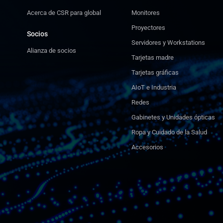
Acerca de CSR para global
Monitores
Proyectores
Socios
Servidores y Workstations
Alianza de socios
Tarjetas madre
Tarjetas gráficas
AIoT e Industria
Redes
Gabinetes y Unidades ópticas
Ropa y Cuidado de la Salud
Accesorios