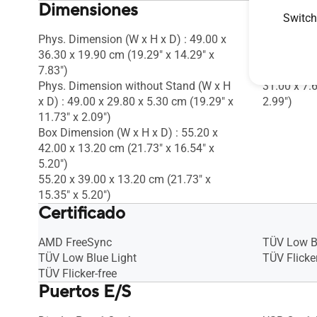
Dimensiones
Switch
Phys. Dimension (W x H x D) : 49.00 x
Phys. Dime
36.30 x 19.90 cm (19.29" x 14.29" x
22.64 x 0.8
7.83")
Box Dimens
Phys. Dimension without Stand (W x H
31.00 x 7.
x D) : 49.00 x 29.80 x 5.30 cm (19.29" x
2.99")
11.73" x 2.09")
Box Dimension (W x H x D) : 55.20 x
42.00 x 13.20 cm (21.73" x 16.54" x
5.20")
55.20 x 39.00 x 13.20 cm (21.73" x
15.35" x 5.20")
Certificado
AMD FreeSync
TÜV Low B
TÜV Low Blue Light
TÜV Flicker
TÜV Flicker-free
Puertos E/S