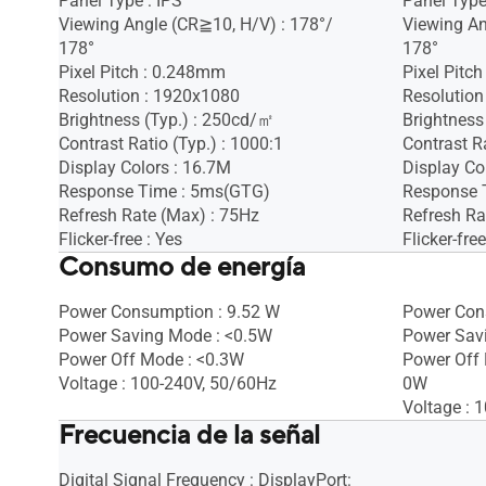
Panel Type : IPS
Panel Type
Viewing Angle (CR≧10, H/V) : 178°/
Viewing An
178°
178°
Pixel Pitch : 0.248mm
Pixel Pitc
Resolution : 1920x1080
Resolution
Brightness (Typ.) : 250cd/㎡
Brightness
Contrast Ratio (Typ.) : 1000:1
Contrast Ra
Display Colors : 16.7M
Display Co
Response Time : 5ms(GTG)
Response 
Refresh Rate (Max) : 75Hz
Refresh Ra
Flicker-free : Yes
Flicker-free
Consumo de energía
Power Consumption : 9.52 W
Power Con
Power Saving Mode : <0.5W
Power Sav
Power Off Mode : <0.3W
Power Off 
Voltage : 100-240V, 50/60Hz
0W
Voltage : 
Frecuencia de la señal
Digital Signal Frequency : DisplayPort: