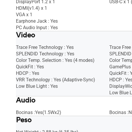
DisplayPort 1.2 x 1
USB-C x 1 
HDMI(v1.4) x 1
VGA x 1
Earphone Jack : Yes
PC Audio Input : Yes
Video
Trace Free Technology : Yes
Trace Free
SPLENDID Technology : Yes
SPLENDID 
Color Temp. Selection : Yes (4 modes)
Color Temp
QuickFit : Yes
GamePlus 
HDCP : Yes
QuickFit : 
VRR Technology : Yes (Adaptive-Sync)
HDCP : Ye
Low Blue Light : Yes
DisplayWid
Low Blue L
Audio
Bocinas :Yes(1.5Wx2)
Bocinas :
Peso