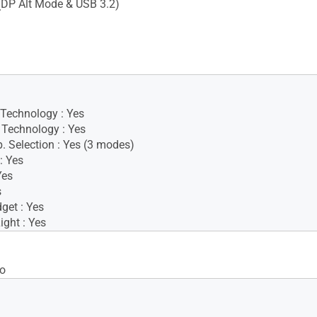
(DP Alt Mode & USB 3.2)
 Technology : Yes
Technology : Yes
. Selection : Yes (3 modes)
: Yes
Yes
s
get : Yes
ight : Yes
No