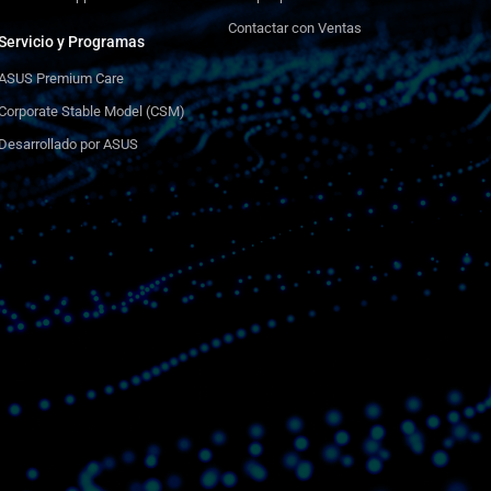
Contactar con Ventas
Servicio y Programas
ASUS Premium Care
Corporate Stable Model (CSM)
Desarrollado por ASUS