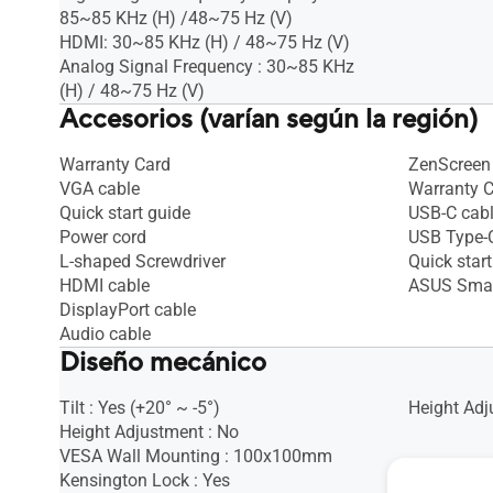
85~85 KHz (H) /48~75 Hz (V)
HDMI: 30~85 KHz (H) / 48~75 Hz (V)
Analog Signal Frequency : 30~85 KHz
(H) / 48~75 Hz (V)
Accesorios (varían según la región)
Warranty Card
ZenScreen
VGA cable
Warranty 
Quick start guide
USB-C cab
Power cord
USB Type-C
L-shaped Screwdriver
Quick start
HDMI cable
ASUS Smar
DisplayPort cable
Audio cable
Diseño mecánico
Tilt : Yes (+20° ~ -5°)
Height Adj
Height Adjustment : No
VESA Wall Mounting : 100x100mm
Kensington Lock : Yes