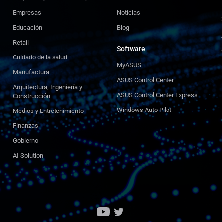
Empresas
Noticias
Educación
Blog
Retail
Software
Cuidado de la salud
MyASUS
Manufactura
ASUS Control Center
Arquitectura, Ingeniería y
ASUS Control Center Express
Construcción
Windows Auto Pilot
Medios y Entretenimiento
Finanzas
Gobierno
AI Solution