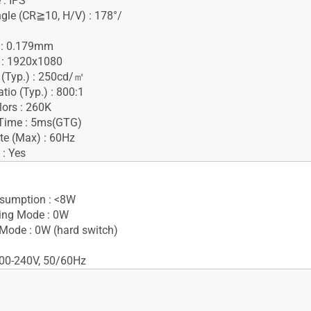
 : IPS
gle (CR≧10, H/V) : 178°/
h : 0.179mm
 : 1920x1080
 (Typ.) : 250cd/㎡
tio (Typ.) : 800:1
lors : 260K
Time : 5ms(GTG)
te (Max) : 60Hz
 : Yes
sumption : <8W
ing Mode : 0W
Mode : 0W (hard switch)
100-240V, 50/60Hz