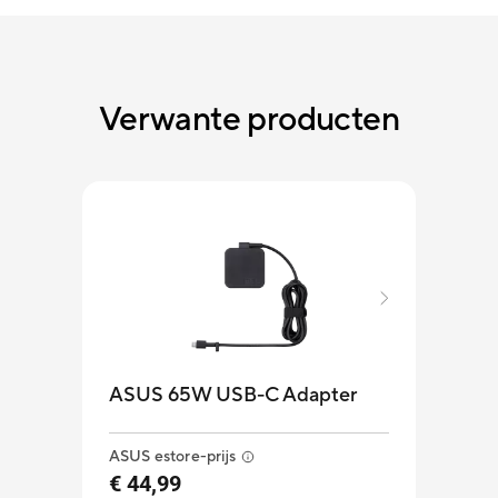
Verwante producten
ASUS 65W USB-C Adapter
ASUS estore-prijs
ASU
€ 44,99
DO