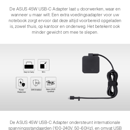
De ASUS 45W USB-C Adapter laat u doorwerken, waar en
wanneer u maar wilt. Een extra voedingsadapter voor uw
notebook zorgt ervoor dat deze altijd voorbereid opgeladen
is, zowel thuis, op kantoor en onderweg. Het betekent ook
minder gewicht om mee te slepen.
De ASUS 45W USB-C Adapter ondersteunt internationale
spanningsstandaarden (100-240V, 50-60Hz), en omvat USB