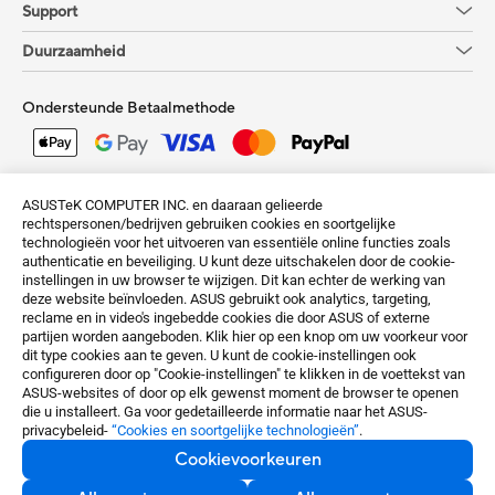
Support
Duurzaamheid
Ondersteunde Betaalmethode
Krijg de laatste aanbiedingen en meer
ASUSTeK COMPUTER INC. en daaraan gelieerde
rechtspersonen/bedrijven gebruiken cookies en soortgelijke
Aanmelden
technologieën voor het uitvoeren van essentiële online functies zoals
authenticatie en beveiliging. U kunt deze uitschakelen door de cookie-
instellingen in uw browser te wijzigen. Dit kan echter de werking van
deze website beïnvloeden. ASUS gebruikt ook analytics, targeting,
reclame en in video's ingebedde cookies die door ASUS of externe
partijen worden aangeboden. Klik hier op een knop om uw voorkeur voor
dit type cookies aan te geven. U kunt de cookie-instellingen ook
configureren door op "Cookie-instellingen" te klikken in de voettekst van
Netherlands / Nederlands
ASUS-websites of door op elk gewenst moment de browser te openen
die u installeert. Ga voor gedetailleerde informatie naar het ASUS-
privacybeleid-
“Cookies en soortgelijke technologieën”
.
©ASUSTeK Computer Inc. All rights reserved.
Cookievoorkeuren
Terms of Use Notice
Privacy Policy
Cookievoorkeuren