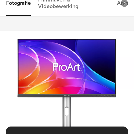
Fotografie
Anima
Videobewerking