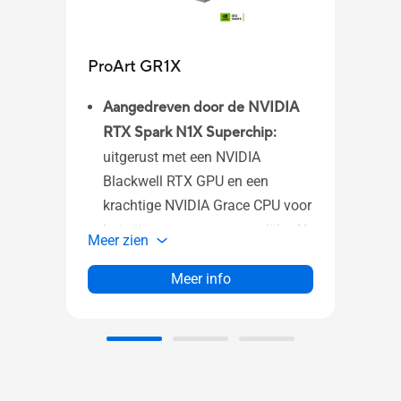
ASU
ProArt GR1X
MTS
Aangedreven door de NVIDIA
ASUS
RTX Spark N1X Superchip:
Ergon
uitgerust met een NVIDIA
hoogt
Blackwell RTX GPU en een
1/4" 
krachtige NVIDIA Grace CPU voor
Meer 
het uitvoeren van persoonlijke AI-
Meer zien
agents, geavanceerde creatieve
toepassingen en gaming.​
Meer info
Elite thermisch ontwerp:
een
speciaal ontworpen koelsysteem
zorgt voor aanhoudende, uiterst
betrouwbare stabiliteit bij
langdurige professionele taken.