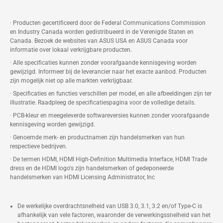
Snel uniform geheugen:
· Producten gecertificeerd door de Federal Communications Commission
uitgerust met tot
128GB
aan
en Industry Canada worden gedistribueerd in de Verenigde Staten en
uniform geheugen.
Canada. Bezoek de websites van ASUS USA en ASUS Canada voor
informatie over lokaal verkrijgbare producten.
Ruimtebesparende vormfactor:
· Alle specificaties kunnen zonder voorafgaande kennisgeving worden
biedt opmerkelijk veel vermogen
gewijzigd. Informeer bij de leverancier naar het exacte aanbod. Producten
in een compact ontwerp van 150
zijn mogelijk niet op alle markten verkrijgbaar.
x 150 x 51 mm dat overal past,
· Specificaties en functies verschillen per model, en alle afbeeldingen zijn ter
illustratie. Raadpleeg de specificatiespagina voor de volledige details.
en voert moeiteloos zware AI-
· PCB-kleur en meegeleverde softwareversies kunnen zonder voorafgaande
taken en complexe 3D-rendering
kennisgeving worden gewijzigd.
uit vanaf een apparaat dat in de
· Genoemde merk- en productnamen zijn handelsmerken van hun
respectieve bedrijven.
palm van uw hand past.
· De termen HDMI, HDMI High-Definition Multimedia Interface, HDMI Trade
dress en de HDMI logo's zijn handelsmerken of gedeponeerde
handelsmerken van HDMI Licensing Administrator, Inc
De werkelijke overdrachtsnelheid van USB 3.0, 3.1, 3.2 en/of Type-C is
afhankelijk van vele factoren, waaronder de verwerkingssnelheid van het