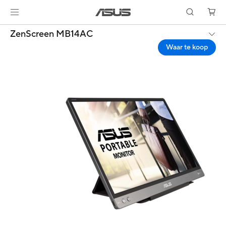
ZenScreen MB14AC
Waar te koop