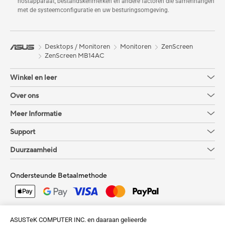
hostapparaat, bestandskenmerken en andere factoren die samenhangen
met de systeemconfiguratie en uw besturingsomgeving.
Desktops / Monitoren
Monitoren
ZenScreen
ZenScreen MB14AC
Winkel en leer
Over ons
Meer Informatie
Support
Duurzaamheid
Ondersteunde Betaalmethode
Krijg de laatste aanbiedingen en meer
ASUSTeK COMPUTER INC. en daaraan gelieerde