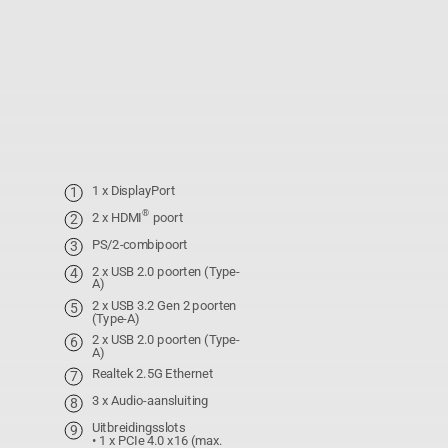
1 x DisplayPort
®
2 x HDMI
poort
PS/2-combipoort
2 x USB 2.0 poorten (Type-
A)
2 x USB 3.2 Gen 2 poorten
(Type-A)
2 x USB 2.0 poorten (Type-
A)
Realtek 2.5G Ethernet
3 x Audio-aansluiting
Uitbreidingsslots
• 1 x PCIe 4.0 x16 (max.