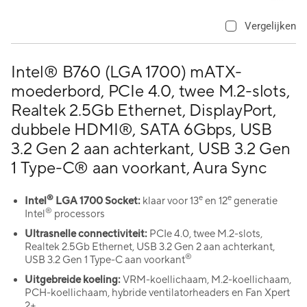
Vergelijken
Intel® B760 (LGA 1700) mATX-
moederbord, PCIe 4.0, twee M.2-slots,
Realtek 2.5Gb Ethernet, DisplayPort,
dubbele HDMI®, SATA 6Gbps, USB
3.2 Gen 2 aan achterkant, USB 3.2 Gen
1 Type-C® aan voorkant, Aura Sync
®
e
e
Intel
LGA 1700 Socket:
klaar voor 13
en 12
generatie
®
Intel
processors
Ultrasnelle connectiviteit:
PCIe 4.0, twee M.2-slots,
Realtek 2.5Gb Ethernet, USB 3.2 Gen 2 aan achterkant,
®
USB 3.2 Gen 1 Type-C aan voorkant
Uitgebreide koeling:
VRM-koellichaam, M.2-koellichaam,
PCH-koellichaam, hybride ventilatorheaders en Fan Xpert
2+