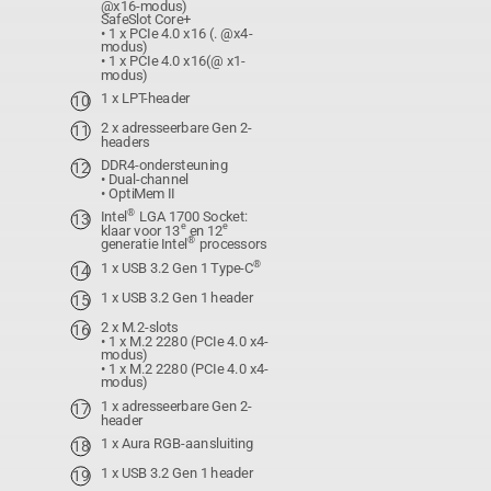
@x16-modus)
SafeSlot Core+
• 1 x PCIe 4.0 x16 (. @x4-
modus)
• 1 x PCIe 4.0 x16(@ x1-
modus)
1 x LPT-header
2 x adresseerbare Gen 2-
headers
DDR4-ondersteuning
• Dual-channel
• OptiMem II
®
Intel
LGA 1700 Socket:
e
e
klaar voor 13
en 12
®
generatie Intel
processors
®
1 x USB 3.2 Gen 1 Type-C
1 x USB 3.2 Gen 1 header
2 x M.2-slots
• 1 x M.2 2280 (PCIe 4.0 x4-
modus)
• 1 x M.2 2280 (PCIe 4.0 x4-
modus)
1 x adresseerbare Gen 2-
header
1 x Aura RGB-aansluiting
1 x USB 3.2 Gen 1 header