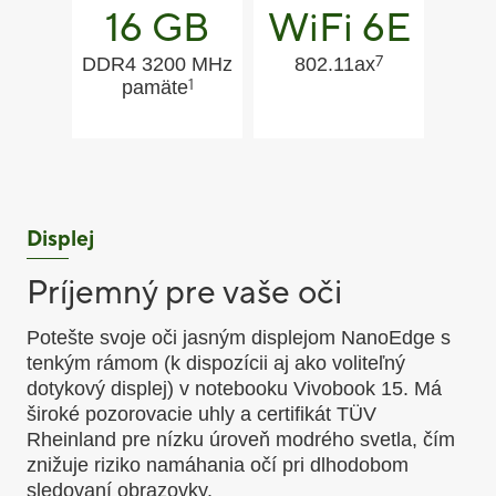
16 GB
WiFi 6E
7
DDR4 3200 MHz
802.11ax
1
pamäte
Displej
Príjemný pre vaše oči
Potešte svoje oči jasným displejom NanoEdge s
tenkým rámom (k dispozícii aj ako voliteľný
dotykový displej) v notebooku Vivobook 15. Má
široké pozorovacie uhly a certifikát TÜV
Rheinland pre nízku úroveň modrého svetla, čím
znižuje riziko namáhania očí pri dlhodobom
sledovaní obrazovky.