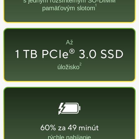
s jedným rozšíriteľným SO-DIMM
1
pamäťovým slotom
Až
1 TB PCIe
3.0 SSD
®
2
úložisko
60% za 49 minút
rýchle nabíjanie