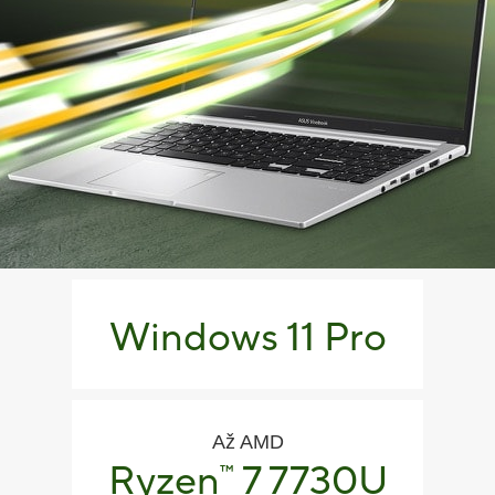
Windows 11 Pro
Až AMD
Ryzen
7 7730U
™