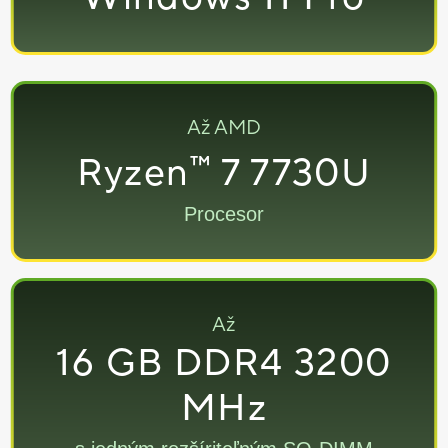
Až AMD
™
Ryzen
7 7730U
Procesor
Až
16 GB DDR4 3200
MHz