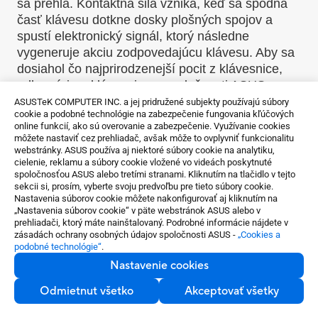
sa prehla. Kontaktná sila vzniká, keď sa spodná
časť klávesu dotkne dosky plošných spojov a
spustí elektronický signál, ktorý následne
vygeneruje akciu zodpovedajúcu klávesu. Aby sa
dosiahol čo najprirodzenejší pocit z klávesnice,
odborníci na klávesnice v spoločnosti ASUS
vedecky určili, že optimálny ergonomický pomer
ASUSTeK COMPUTER INC. a jej pridružené subjekty používajú súbory
cookie a podobné technológie na zabezpečenie fungovania kľúčových
kliknutia klávesu je medzi 45-60 %. Tieto sily sú
online funkcií, ako sú overovanie a zabezpečenie. Využívanie cookies
presne zmerané a vyladené pomocou gumových
môžete nastaviť cez prehliadač, avšak môže to ovplyvniť funkcionalitu
membrán pod klávesmi, navrhnutých
webstránky. ASUS používa aj niektoré súbory cookie na analytiku,
cielenie, reklamu a súbory cookie vložené vo videách poskytnuté
spoločnosťou ASUS.
spoločnosťou ASUS alebo tretími stranami. Kliknutím na tlačidlo v tejto
sekcii si, prosím, vyberte svoju predvoľbu pre tieto súbory cookie.
Nastavenia súborov cookie môžete nakonfigurovať aj kliknutím na
„Nastavenia súborov cookie“ v päte webstránok ASUS alebo v
prehliadači, ktorý máte nainštalovaný. Podrobné informácie nájdete v
zásadách ochrany osobných údajov spoločnosti ASUS -
„Cookies a
podobné technológie“
.
Nastavenie cookies
Odmietnut všetko
Akceptovať všetky