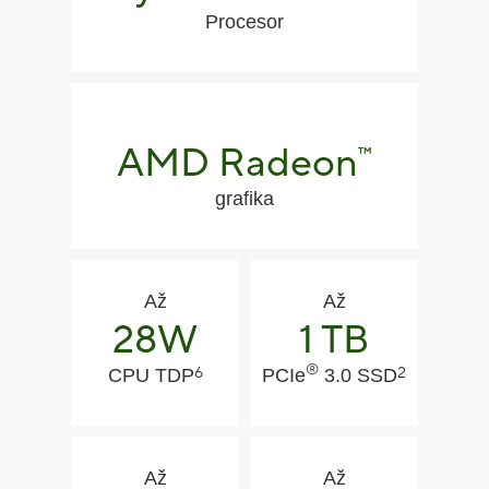
Procesor
AMD Radeon
™
grafika
Až
Až
28W
1 TB
®
6
2
CPU TDP
PCIe
3.0 SSD
Až
Až